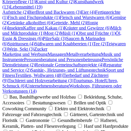
Körperpflege (11)
Kunst und Kultur (2)
Kunsthandwerk
(13)
Lebensmittel (19)
Aufstriche (2)
Bier
Brot und Backwaren (3)
Eier (4)
Fertiggerichte
(1)
Fisch und Fischprodukte (1)
Fleisch und Wurstwaren (6)
Gemüse
(2)
Getränke alkoholfrei (6)
Getreide, Mehl (2)
Honig
(4)
Insekten
Kaffee und Kakau (1)
Kräuter und Gewürze (6)
Milch
und Milchprodukte (1)
Most (2)
Müsli (1)
Obst und Früchte (1)
Öl,
Essig & Dressings (6)
Pilze
Salz (3)
Saucen & Marinaden
(6)
Spirituosen (4)
Süßwaren und Knabbereien (1)
Tee (2)
Teigwaren
(3)
Wein, Sekt (3)
Zucker
Marketing und Werbung
Massagen
Metallverarbeitung
Musik und
Instrumente
Personenberatung und Personenbetreuung
Persönliche
Dienstleistung (2)
Regionale Gemeinschaftsprojekte (4)
Reparatur
und Service (2)
Sanitär-, Heizungs- und Lüftungstechnik
Sport und
Fitness
Textilien, Wollwaren (48)
Tierbedarf und Züchterei
(9)
Tischlerei und Holzverarbeitung (3)
Tourismus, Hotel
Uhren,
Schmuck (6)
Unternehmensberatung
Workshops, Führungen oder
Verkostungen (14)
Bau, Bauhilfsgewerbe und Holzbau
Bekleidung, Schuhe,
Accessoires
Bestattungswesen
Brillen und Optik
Coworking Community
Elektro und Elektrotechnik
Fahrzeuge und Fahrzeugtechnik
Gärtnerei, Gartentechnik und
Floristik
Gastronomie
Gesundheitsberufe
Hafnerei,
Keramik, Platten- und Fliesenverlegung
Hanf und Hanfprodukte