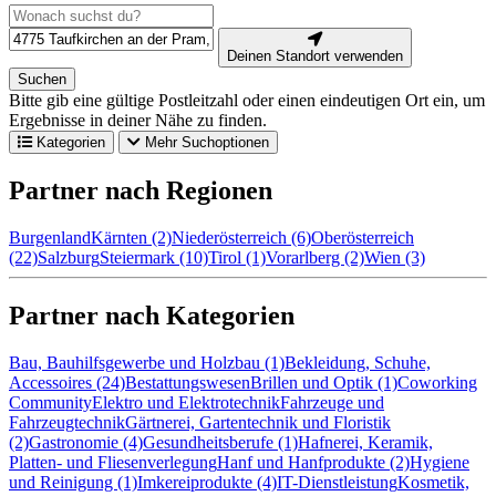
Deinen Standort verwenden
Suchen
Bitte gib eine gültige Postleitzahl oder einen eindeutigen Ort ein, um
Ergebnisse in deiner Nähe zu finden.
Kategorien
Mehr Suchoptionen
Partner nach Regionen
Burgenland
Kärnten (2)
Niederösterreich (6)
Oberösterreich
(22)
Salzburg
Steiermark (10)
Tirol (1)
Vorarlberg (2)
Wien (3)
Partner nach Kategorien
Bau, Bauhilfsgewerbe und Holzbau (1)
Bekleidung, Schuhe,
Accessoires (24)
Bestattungswesen
Brillen und Optik (1)
Coworking
Community
Elektro und Elektrotechnik
Fahrzeuge und
Fahrzeugtechnik
Gärtnerei, Gartentechnik und Floristik
(2)
Gastronomie (4)
Gesundheitsberufe (1)
Hafnerei, Keramik,
Platten- und Fliesenverlegung
Hanf und Hanfprodukte (2)
Hygiene
und Reinigung (1)
Imkereiprodukte (4)
IT-Dienstleistung
Kosmetik,