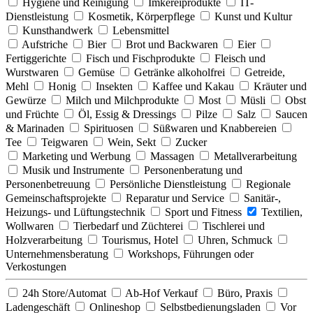
Hygiene und Reinigung
Imkereiprodukte
IT-
Dienstleistung
Kosmetik, Körperpflege
Kunst und Kultur
Kunsthandwerk
Lebensmittel
Aufstriche
Bier
Brot und Backwaren
Eier
Fertiggerichte
Fisch und Fischprodukte
Fleisch und
Wurstwaren
Gemüse
Getränke alkoholfrei
Getreide,
Mehl
Honig
Insekten
Kaffee und Kakau
Kräuter und
Gewürze
Milch und Milchprodukte
Most
Müsli
Obst
und Früchte
Öl, Essig & Dressings
Pilze
Salz
Saucen
& Marinaden
Spirituosen
Süßwaren und Knabbereien
Tee
Teigwaren
Wein, Sekt
Zucker
Marketing und Werbung
Massagen
Metallverarbeitung
Musik und Instrumente
Personenberatung und
Personenbetreuung
Persönliche Dienstleistung
Regionale
Gemeinschaftsprojekte
Reparatur und Service
Sanitär-,
Heizungs- und Lüftungstechnik
Sport und Fitness
Textilien,
Wollwaren
Tierbedarf und Züchterei
Tischlerei und
Holzverarbeitung
Tourismus, Hotel
Uhren, Schmuck
Unternehmensberatung
Workshops, Führungen oder
Verkostungen
24h Store/Automat
Ab-Hof Verkauf
Büro, Praxis
Ladengeschäft
Onlineshop
Selbstbedienungsladen
Vor