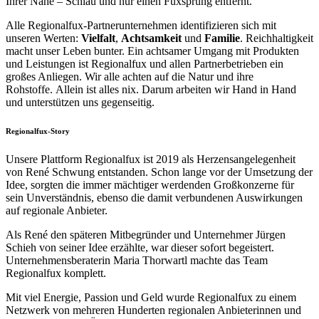
Ihrer Nähe – Schlau und nur einen Fuxsprung entfernt.
Alle Regionalfux-Partnerunternehmen identifizieren sich mit
unseren Werten:
Vielfalt
,
Achtsamkeit
und
Familie
. Reichhaltigkeit
macht unser Leben bunter. Ein achtsamer Umgang mit Produkten
und Leistungen ist Regionalfux und allen Partnerbetrieben ein
großes Anliegen. Wir alle achten auf die Natur und ihre
Rohstoffe. Allein ist alles nix. Darum arbeiten wir Hand in Hand
und unterstützen uns gegenseitig.
Regionalfux-Story
Unsere Plattform Regionalfux ist 2019 als Herzensangelegenheit
von René Schwung entstanden. Schon lange vor der Umsetzung der
Idee, sorgten die immer mächtiger werdenden Großkonzerne für
sein Unverständnis, ebenso die damit verbundenen Auswirkungen
auf regionale Anbieter.
Als René den späteren Mitbegründer und Unternehmer Jürgen
Schieh von seiner Idee erzählte, war dieser sofort begeistert.
Unternehmensberaterin Maria Thorwartl machte das Team
Regionalfux komplett.
Mit viel Energie, Passion und Geld wurde Regionalfux zu einem
Netzwerk von mehreren Hunderten regionalen Anbieterinnen und