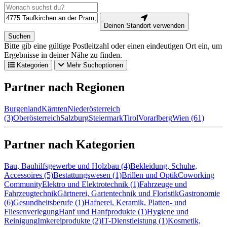
Deinen Standort verwenden
Suchen
Bitte gib eine gültige Postleitzahl oder einen eindeutigen Ort ein, um
Ergebnisse in deiner Nähe zu finden.
Kategorien
Mehr Suchoptionen
Partner nach Regionen
Burgenland
Kärnten
Niederösterreich
(3)
Oberösterreich
Salzburg
Steiermark
Tirol
Vorarlberg
Wien (61)
Partner nach Kategorien
Bau, Bauhilfsgewerbe und Holzbau (4)
Bekleidung, Schuhe,
Accessoires (5)
Bestattungswesen (1)
Brillen und Optik
Coworking
Community
Elektro und Elektrotechnik (1)
Fahrzeuge und
Fahrzeugtechnik
Gärtnerei, Gartentechnik und Floristik
Gastronomie
(6)
Gesundheitsberufe (1)
Hafnerei, Keramik, Platten- und
Fliesenverlegung
Hanf und Hanfprodukte (1)
Hygiene und
Reinigung
Imkereiprodukte (2)
IT-Dienstleistung (1)
Kosmetik,