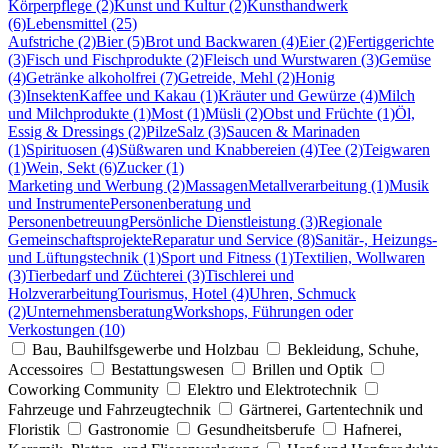
Körperpflege (2)
Kunst und Kultur (2)
Kunsthandwerk
(6)
Lebensmittel (25)
Aufstriche (2)
Bier (5)
Brot und Backwaren (4)
Eier (2)
Fertiggerichte
(3)
Fisch und Fischprodukte (2)
Fleisch und Wurstwaren (3)
Gemüse
(4)
Getränke alkoholfrei (7)
Getreide, Mehl (2)
Honig
(3)
Insekten
Kaffee und Kakau (1)
Kräuter und Gewürze (4)
Milch
und Milchprodukte (1)
Most (1)
Müsli (2)
Obst und Früchte (1)
Öl,
Essig & Dressings (2)
Pilze
Salz (3)
Saucen & Marinaden
(1)
Spirituosen (4)
Süßwaren und Knabbereien (4)
Tee (2)
Teigwaren
(1)
Wein, Sekt (6)
Zucker (1)
Marketing und Werbung (2)
Massagen
Metallverarbeitung (1)
Musik
und Instrumente
Personenberatung und
Personenbetreuung
Persönliche Dienstleistung (3)
Regionale
Gemeinschaftsprojekte
Reparatur und Service (8)
Sanitär-, Heizungs-
und Lüftungstechnik (1)
Sport und Fitness (1)
Textilien, Wollwaren
(3)
Tierbedarf und Züchterei (3)
Tischlerei und
Holzverarbeitung
Tourismus, Hotel (4)
Uhren, Schmuck
(2)
Unternehmensberatung
Workshops, Führungen oder
Verkostungen (10)
Bau, Bauhilfsgewerbe und Holzbau
Bekleidung, Schuhe,
Accessoires
Bestattungswesen
Brillen und Optik
Coworking Community
Elektro und Elektrotechnik
Fahrzeuge und Fahrzeugtechnik
Gärtnerei, Gartentechnik und
Floristik
Gastronomie
Gesundheitsberufe
Hafnerei,