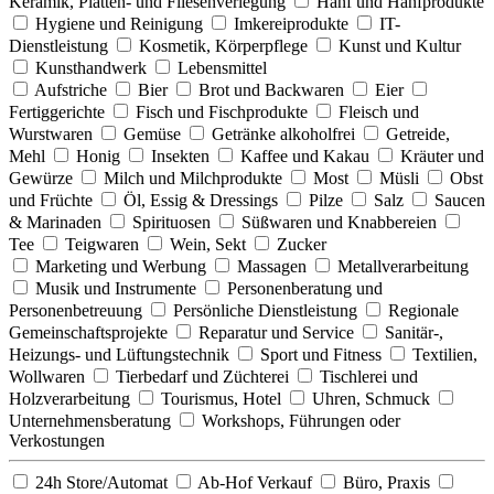
Keramik, Platten- und Fliesenverlegung
Hanf und Hanfprodukte
Hygiene und Reinigung
Imkereiprodukte
IT-
Dienstleistung
Kosmetik, Körperpflege
Kunst und Kultur
Kunsthandwerk
Lebensmittel
Aufstriche
Bier
Brot und Backwaren
Eier
Fertiggerichte
Fisch und Fischprodukte
Fleisch und
Wurstwaren
Gemüse
Getränke alkoholfrei
Getreide,
Mehl
Honig
Insekten
Kaffee und Kakau
Kräuter und
Gewürze
Milch und Milchprodukte
Most
Müsli
Obst
und Früchte
Öl, Essig & Dressings
Pilze
Salz
Saucen
& Marinaden
Spirituosen
Süßwaren und Knabbereien
Tee
Teigwaren
Wein, Sekt
Zucker
Marketing und Werbung
Massagen
Metallverarbeitung
Musik und Instrumente
Personenberatung und
Personenbetreuung
Persönliche Dienstleistung
Regionale
Gemeinschaftsprojekte
Reparatur und Service
Sanitär-,
Heizungs- und Lüftungstechnik
Sport und Fitness
Textilien,
Wollwaren
Tierbedarf und Züchterei
Tischlerei und
Holzverarbeitung
Tourismus, Hotel
Uhren, Schmuck
Unternehmensberatung
Workshops, Führungen oder
Verkostungen
24h Store/Automat
Ab-Hof Verkauf
Büro, Praxis