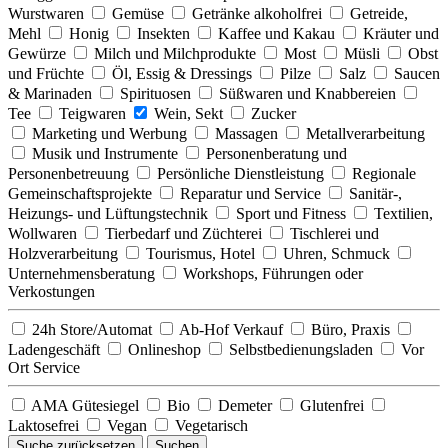
Wurstwaren
Gemüse
Getränke alkoholfrei
Getreide,
Mehl
Honig
Insekten
Kaffee und Kakau
Kräuter und
Gewürze
Milch und Milchprodukte
Most
Müsli
Obst
und Früchte
Öl, Essig & Dressings
Pilze
Salz
Saucen
& Marinaden
Spirituosen
Süßwaren und Knabbereien
Tee
Teigwaren
Wein, Sekt
Zucker
Marketing und Werbung
Massagen
Metallverarbeitung
Musik und Instrumente
Personenberatung und
Personenbetreuung
Persönliche Dienstleistung
Regionale
Gemeinschaftsprojekte
Reparatur und Service
Sanitär-,
Heizungs- und Lüftungstechnik
Sport und Fitness
Textilien,
Wollwaren
Tierbedarf und Züchterei
Tischlerei und
Holzverarbeitung
Tourismus, Hotel
Uhren, Schmuck
Unternehmensberatung
Workshops, Führungen oder
Verkostungen
24h Store/Automat
Ab-Hof Verkauf
Büro, Praxis
Ladengeschäft
Onlineshop
Selbstbedienungsladen
Vor
Ort Service
AMA Gütesiegel
Bio
Demeter
Glutenfrei
Laktosefrei
Vegan
Vegetarisch
Suche zurücksetzen
Suchen