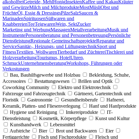
alkoholfrei
Getreide, Mehl
Honig
Insekten
Kaffee und Kakau
Kräuter
und Gewürze
Milch und Milchprodukte
Most
Müsli
Obst und
Früchte
Öl, Essig & Dressings
Pilze
Salz
Saucen &
Marinaden
Spirituosen
Süßwaren und
Knabbereien
Tee
Teigwaren
Wein, Sekt
Zucker
Marketing und Werbung
Massagen
Metallverarbeitung
Musik und
Instrumente
Personenberatung und Personenbetreuung
Persönliche
Dienstleistung
Regionale Gemeinschaftsprojekte
Reparatur und
Service
Sanitär-, Heizungs- und Lüftungstechnik
Sport und
Fitness
Textilien, Wollwaren
Tierbedarf und Züchterei
Tischlerei und
Holzverarbeitung
Tourismus, Hotel
Uhren,
Schmuck
Unternehmensberatung
Workshops, Führungen oder
Verkostungen
Bau, Bauhilfsgewerbe und Holzbau
Bekleidung, Schuhe,
Accessoires
Bestattungswesen
Brillen und Optik
Coworking Community
Elektro und Elektrotechnik
Fahrzeuge und Fahrzeugtechnik
Gärtnerei, Gartentechnik und
Floristik
Gastronomie
Gesundheitsberufe
Hafnerei,
Keramik, Platten- und Fliesenverlegung
Hanf und Hanfprodukte
Hygiene und Reinigung
Imkereiprodukte
IT-
Dienstleistung
Kosmetik, Körperpflege
Kunst und Kultur
Kunsthandwerk
Lebensmittel
Aufstriche
Bier
Brot und Backwaren
Eier
Fertiggerichte
Fisch und Fischprodukte
Fleisch und