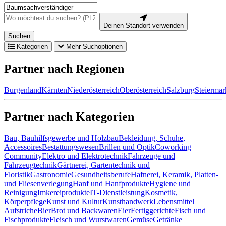
Deinen Standort verwenden
Suchen
Kategorien
Mehr Suchoptionen
Partner nach Regionen
Burgenland
Kärnten
Niederösterreich
Oberösterreich
Salzburg
Steiermar
Partner nach Kategorien
Bau, Bauhilfsgewerbe und Holzbau
Bekleidung, Schuhe,
Accessoires
Bestattungswesen
Brillen und Optik
Coworking
Community
Elektro und Elektrotechnik
Fahrzeuge und
Fahrzeugtechnik
Gärtnerei, Gartentechnik und
Floristik
Gastronomie
Gesundheitsberufe
Hafnerei, Keramik, Platten-
und Fliesenverlegung
Hanf und Hanfprodukte
Hygiene und
Reinigung
Imkereiprodukte
IT-Dienstleistung
Kosmetik,
Körperpflege
Kunst und Kultur
Kunsthandwerk
Lebensmittel
Aufstriche
Bier
Brot und Backwaren
Eier
Fertiggerichte
Fisch und
Fischprodukte
Fleisch und Wurstwaren
Gemüse
Getränke