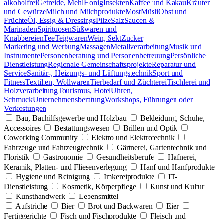
alkoholfrei
Getreide, Mehl
Honig
Insekten
Kaffee und Kakau
Kräuter
und Gewürze
Milch und Milchprodukte
Most
Müsli
Obst und
Früchte
Öl, Essig & Dressings
Pilze
Salz
Saucen &
Marinaden
Spirituosen
Süßwaren und
Knabbereien
Tee
Teigwaren
Wein, Sekt
Zucker
Marketing und Werbung
Massagen
Metallverarbeitung
Musik und
Instrumente
Personenberatung und Personenbetreuung
Persönliche
Dienstleistung
Regionale Gemeinschaftsprojekte
Reparatur und
Service
Sanitär-, Heizungs- und Lüftungstechnik
Sport und
Fitness
Textilien, Wollwaren
Tierbedarf und Züchterei
Tischlerei und
Holzverarbeitung
Tourismus, Hotel
Uhren,
Schmuck
Unternehmensberatung
Workshops, Führungen oder
Verkostungen
Bau, Bauhilfsgewerbe und Holzbau
Bekleidung, Schuhe,
Accessoires
Bestattungswesen
Brillen und Optik
Coworking Community
Elektro und Elektrotechnik
Fahrzeuge und Fahrzeugtechnik
Gärtnerei, Gartentechnik und
Floristik
Gastronomie
Gesundheitsberufe
Hafnerei,
Keramik, Platten- und Fliesenverlegung
Hanf und Hanfprodukte
Hygiene und Reinigung
Imkereiprodukte
IT-
Dienstleistung
Kosmetik, Körperpflege
Kunst und Kultur
Kunsthandwerk
Lebensmittel
Aufstriche
Bier
Brot und Backwaren
Eier
Fertiggerichte
Fisch und Fischprodukte
Fleisch und