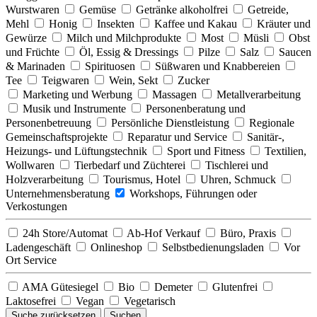
Wurstwaren
Gemüse
Getränke alkoholfrei
Getreide,
Mehl
Honig
Insekten
Kaffee und Kakau
Kräuter und
Gewürze
Milch und Milchprodukte
Most
Müsli
Obst
und Früchte
Öl, Essig & Dressings
Pilze
Salz
Saucen
& Marinaden
Spirituosen
Süßwaren und Knabbereien
Tee
Teigwaren
Wein, Sekt
Zucker
Marketing und Werbung
Massagen
Metallverarbeitung
Musik und Instrumente
Personenberatung und
Personenbetreuung
Persönliche Dienstleistung
Regionale
Gemeinschaftsprojekte
Reparatur und Service
Sanitär-,
Heizungs- und Lüftungstechnik
Sport und Fitness
Textilien,
Wollwaren
Tierbedarf und Züchterei
Tischlerei und
Holzverarbeitung
Tourismus, Hotel
Uhren, Schmuck
Unternehmensberatung
Workshops, Führungen oder
Verkostungen
24h Store/Automat
Ab-Hof Verkauf
Büro, Praxis
Ladengeschäft
Onlineshop
Selbstbedienungsladen
Vor
Ort Service
AMA Gütesiegel
Bio
Demeter
Glutenfrei
Laktosefrei
Vegan
Vegetarisch
Suche zurücksetzen
Suchen