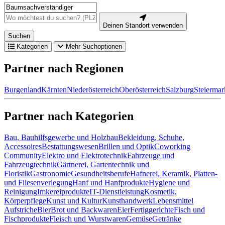
Deinen Standort verwenden
Suchen
Kategorien
Mehr Suchoptionen
Partner nach Regionen
Burgenland
Kärnten
Niederösterreich
Oberösterreich
Salzburg
Steiermar
Partner nach Kategorien
Bau, Bauhilfsgewerbe und Holzbau
Bekleidung, Schuhe,
Accessoires
Bestattungswesen
Brillen und Optik
Coworking
Community
Elektro und Elektrotechnik
Fahrzeuge und
Fahrzeugtechnik
Gärtnerei, Gartentechnik und
Floristik
Gastronomie
Gesundheitsberufe
Hafnerei, Keramik, Platten-
und Fliesenverlegung
Hanf und Hanfprodukte
Hygiene und
Reinigung
Imkereiprodukte
IT-Dienstleistung
Kosmetik,
Körperpflege
Kunst und Kultur
Kunsthandwerk
Lebensmittel
Aufstriche
Bier
Brot und Backwaren
Eier
Fertiggerichte
Fisch und
Fischprodukte
Fleisch und Wurstwaren
Gemüse
Getränke