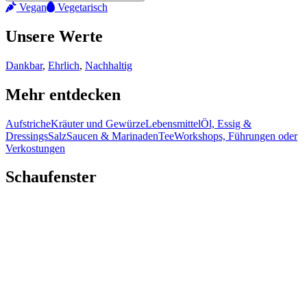
Vegan
Vegetarisch
Unsere Werte
Dankbar
,
Ehrlich
,
Nachhaltig
Mehr entdecken
Aufstriche
Kräuter und Gewürze
Lebensmittel
Öl, Essig &
Dressings
Salz
Saucen & Marinaden
Tee
Workshops, Führungen oder
Verkostungen
Schaufenster