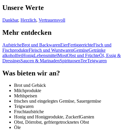
Unsere Werte
Dankbar
,
Herzlich
,
Vertrauensvoll
Mehr entdecken
Aufstriche
Brot und Backwaren
Eier
Fertiggerichte
Fisch und
Fischprodukte
Fleisch und Wurstwaren
Gemüse
Getränke
alkoholfrei
Honig
Lebensmittel
Most
Obst und Früchte
Öl, Essig &
Dressings
Saucen & Marinaden
Spirituosen
Tee
Teigwaren
Was bieten wir an?
Brot und Gebäck
Milchprodukte
Mehlspeisen
frisches und eingelegtes Gemüse, Sauergemüse
Teigwaren
Fruchtaufstriche
Honig und Honigprodukte, ZuckerlGarsten
Obst, Dörrobst, gefriergetrocknetes Obst
Öle