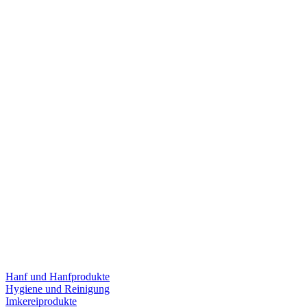
Hanf und Hanfprodukte
Hygiene und Reinigung
Imkereiprodukte