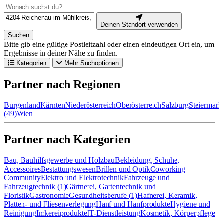
Deinen Standort verwenden
Suchen
Bitte gib eine gültige Postleitzahl oder einen eindeutigen Ort ein, um
Ergebnisse in deiner Nähe zu finden.
Kategorien
Mehr Suchoptionen
Partner nach Regionen
Burgenland
Kärnten
Niederösterreich
Oberösterreich
Salzburg
Steiermar
(49)
Wien
Partner nach Kategorien
Bau, Bauhilfsgewerbe und Holzbau
Bekleidung, Schuhe,
Accessoires
Bestattungswesen
Brillen und Optik
Coworking
Community
Elektro und Elektrotechnik
Fahrzeuge und
Fahrzeugtechnik (1)
Gärtnerei, Gartentechnik und
Floristik
Gastronomie
Gesundheitsberufe (1)
Hafnerei, Keramik,
Platten- und Fliesenverlegung
Hanf und Hanfprodukte
Hygiene und
Reinigung
Imkereiprodukte
IT-Dienstleistung
Kosmetik, Körperpflege