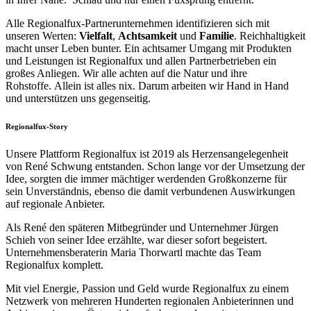
Alle Regionalfux-Partnerunternehmen identifizieren sich mit
unseren Werten:
Vielfalt
,
Achtsamkeit
und
Familie
. Reichhaltigkeit
macht unser Leben bunter. Ein achtsamer Umgang mit Produkten
und Leistungen ist Regionalfux und allen Partnerbetrieben ein
großes Anliegen. Wir alle achten auf die Natur und ihre
Rohstoffe. Allein ist alles nix. Darum arbeiten wir Hand in Hand
und unterstützen uns gegenseitig.
Regionalfux-Story
Unsere Plattform Regionalfux ist 2019 als Herzensangelegenheit
von René Schwung entstanden. Schon lange vor der Umsetzung der
Idee, sorgten die immer mächtiger werdenden Großkonzerne für
sein Unverständnis, ebenso die damit verbundenen Auswirkungen
auf regionale Anbieter.
Als René den späteren Mitbegründer und Unternehmer Jürgen
Schieh von seiner Idee erzählte, war dieser sofort begeistert.
Unternehmensberaterin Maria Thorwartl machte das Team
Regionalfux komplett.
Mit viel Energie, Passion und Geld wurde Regionalfux zu einem
Netzwerk von mehreren Hunderten regionalen Anbieterinnen und