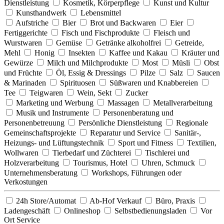
Dienstleistung
Kosmetik, Körperpflege
Kunst und Kultur
Kunsthandwerk
Lebensmittel
Aufstriche
Bier
Brot und Backwaren
Eier
Fertiggerichte
Fisch und Fischprodukte
Fleisch und
Wurstwaren
Gemüse
Getränke alkoholfrei
Getreide,
Mehl
Honig
Insekten
Kaffee und Kakau
Kräuter und
Gewürze
Milch und Milchprodukte
Most
Müsli
Obst
und Früchte
Öl, Essig & Dressings
Pilze
Salz
Saucen
& Marinaden
Spirituosen
Süßwaren und Knabbereien
Tee
Teigwaren
Wein, Sekt
Zucker
Marketing und Werbung
Massagen
Metallverarbeitung
Musik und Instrumente
Personenberatung und
Personenbetreuung
Persönliche Dienstleistung
Regionale
Gemeinschaftsprojekte
Reparatur und Service
Sanitär-,
Heizungs- und Lüftungstechnik
Sport und Fitness
Textilien,
Wollwaren
Tierbedarf und Züchterei
Tischlerei und
Holzverarbeitung
Tourismus, Hotel
Uhren, Schmuck
Unternehmensberatung
Workshops, Führungen oder
Verkostungen
24h Store/Automat
Ab-Hof Verkauf
Büro, Praxis
Ladengeschäft
Onlineshop
Selbstbedienungsladen
Vor
Ort Service