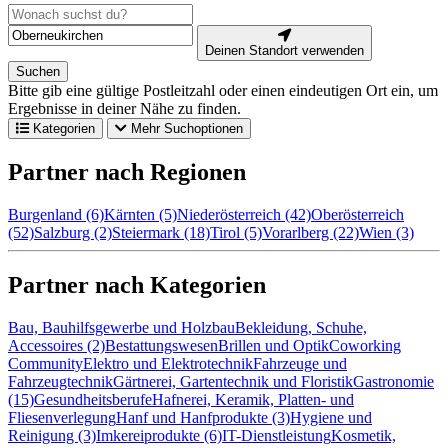
Deinen Standort verwenden
Suchen
Bitte gib eine gültige Postleitzahl oder einen eindeutigen Ort ein, um
Ergebnisse in deiner Nähe zu finden.
Kategorien
Mehr Suchoptionen
Partner nach Regionen
Burgenland (6)
Kärnten (5)
Niederösterreich (42)
Oberösterreich
(52)
Salzburg (2)
Steiermark (18)
Tirol (5)
Vorarlberg (22)
Wien (3)
Partner nach Kategorien
Bau, Bauhilfsgewerbe und Holzbau
Bekleidung, Schuhe,
Accessoires (2)
Bestattungswesen
Brillen und Optik
Coworking
Community
Elektro und Elektrotechnik
Fahrzeuge und
Fahrzeugtechnik
Gärtnerei, Gartentechnik und Floristik
Gastronomie
(15)
Gesundheitsberufe
Hafnerei, Keramik, Platten- und
Fliesenverlegung
Hanf und Hanfprodukte (3)
Hygiene und
Reinigung (3)
Imkereiprodukte (6)
IT-Dienstleistung
Kosmetik,