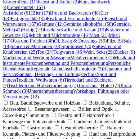
Körperpflege (11)
Kunst und Kultur (2)
Kunsthandwerk
(4)
Lebensmittel (167)
Aufstriche (61)
Bier (17)
Brot und Backwaren (48)
Eier
(63)
Fertiggerichte (35)
Fisch und Fischprodukte (25)
Fleisch und
Wurstwaren (167)
Gemüse (42)
Getränke alkoholfrei (56)
Getreide,
Mehl (42)
Honig (23)
Insekten
Kaffee und Kakau (19)
Kräuter und
Gewürze (20)
Milch und Milchprodukte (46)
Most (21)
Müsli
(17)
Obst und Früchte (38)
Öl, Essig & Dressings (50)
Pilze (9)
Salz
(18)
Saucen & Marinaden (33)
Spirituosen (20)
Süßwaren und
Knabbereien (25)
Tee (24)
Teigwaren (46)
Wein, Sekt (29)
Zucker (9)
Marketing und Werbung
Massagen
Metallverarbeitung (1)
Musik und
Instrumente
Personenberatung und Personenbetreuung
Persönliche
Dienstleistung
Regionale Gemeinschaftsprojekte (3)
Reparatur und
Service
Sanitär-, Heizungs- und Lüftungstechnik
Sport und
Fitness
Textilien, Wollwaren (6)
Tierbedarf und Züchterei
(7)
Tischlerei und Holzverarbeitung (1)
Tourismus, Hotel (7)
Uhren,
Schmuck (3)
Unternehmensberatung
Workshops, Führungen oder
Verkostungen (12)
Bau, Bauhilfsgewerbe und Holzbau
Bekleidung, Schuhe,
Accessoires
Bestattungswesen
Brillen und Optik
Coworking Community
Elektro und Elektrotechnik
Fahrzeuge und Fahrzeugtechnik
Gärtnerei, Gartentechnik und
Floristik
Gastronomie
Gesundheitsberufe
Hafnerei,
Keramik, Platten- und Fliesenverlegung
Hanf und Hanfprodukte