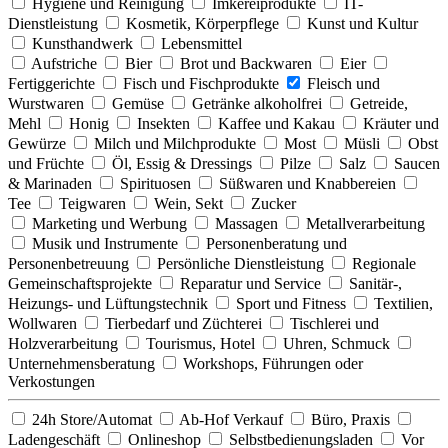
Hygiene und Reinigung
Imkereiprodukte
IT-
Dienstleistung
Kosmetik, Körperpflege
Kunst und Kultur
Kunsthandwerk
Lebensmittel
Aufstriche
Bier
Brot und Backwaren
Eier
Fertiggerichte
Fisch und Fischprodukte
Fleisch und
Wurstwaren
Gemüse
Getränke alkoholfrei
Getreide,
Mehl
Honig
Insekten
Kaffee und Kakau
Kräuter und
Gewürze
Milch und Milchprodukte
Most
Müsli
Obst
und Früchte
Öl, Essig & Dressings
Pilze
Salz
Saucen
& Marinaden
Spirituosen
Süßwaren und Knabbereien
Tee
Teigwaren
Wein, Sekt
Zucker
Marketing und Werbung
Massagen
Metallverarbeitung
Musik und Instrumente
Personenberatung und
Personenbetreuung
Persönliche Dienstleistung
Regionale
Gemeinschaftsprojekte
Reparatur und Service
Sanitär-,
Heizungs- und Lüftungstechnik
Sport und Fitness
Textilien,
Wollwaren
Tierbedarf und Züchterei
Tischlerei und
Holzverarbeitung
Tourismus, Hotel
Uhren, Schmuck
Unternehmensberatung
Workshops, Führungen oder
Verkostungen
24h Store/Automat
Ab-Hof Verkauf
Büro, Praxis
Ladengeschäft
Onlineshop
Selbstbedienungsladen
Vor