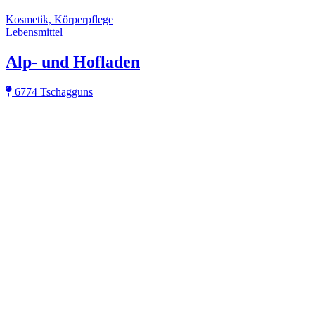
Kosmetik, Körperpflege
Lebensmittel
Alp- und Hofladen
6774 Tschagguns