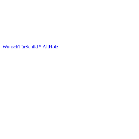
WunschTürSchild * AltHolz