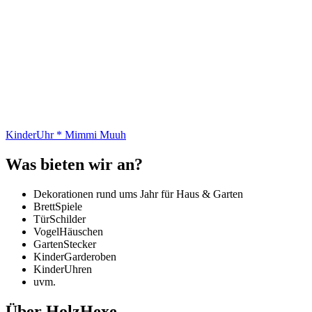
KinderUhr * Mimmi Muuh
Was bieten wir an?
Dekorationen rund ums Jahr für Haus & Garten
BrettSpiele
TürSchilder
VogelHäuschen
GartenStecker
KinderGarderoben
KinderUhren
uvm.
Über HolzHexe