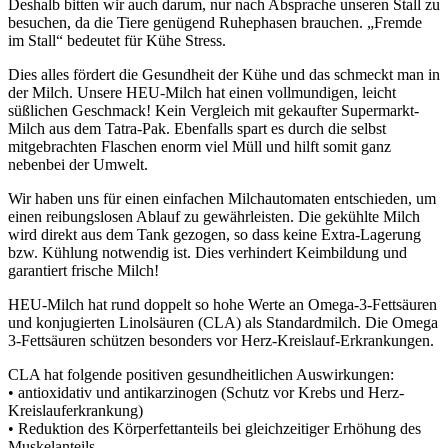
Deshalb bitten wir auch darum, nur nach Absprache unseren Stall zu
besuchen, da die Tiere genügend Ruhephasen brauchen. „Fremde
im Stall“ bedeutet für Kühe Stress.
Dies alles fördert die Gesundheit der Kühe und das schmeckt man in
der Milch. Unsere HEU-Milch hat einen vollmundigen, leicht
süßlichen Geschmack! Kein Vergleich mit gekaufter Supermarkt-
Milch aus dem Tatra-Pak. Ebenfalls spart es durch die selbst
mitgebrachten Flaschen enorm viel Müll und hilft somit ganz
nebenbei der Umwelt.
Wir haben uns für einen einfachen Milchautomaten entschieden, um
einen reibungslosen Ablauf zu gewährleisten. Die gekühlte Milch
wird direkt aus dem Tank gezogen, so dass keine Extra-Lagerung
bzw. Kühlung notwendig ist. Dies verhindert Keimbildung und
garantiert frische Milch!
HEU-Milch hat rund doppelt so hohe Werte an Omega-3-Fettsäuren
und konjugierten Linolsäuren (CLA) als Standardmilch. Die Omega
3-Fettsäuren schützen besonders vor Herz-Kreislauf-Erkrankungen.
CLA hat folgende positiven gesundheitlichen Auswirkungen:
• antioxidativ und antikarzinogen (Schutz vor Krebs und Herz-
Kreislauferkrankung)
• Reduktion des Körperfettanteils bei gleichzeitiger Erhöhung des
Muskelanteils