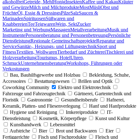
alkoholfrei
Getreide, Mehl
Honig
Insekten
Kaffee und Kakau
Kräuter
und Gewürze
Milch und Milchprodukte
Most
Müsli
Obst und
Früchte
Öl, Essig & Dressings
Pilze
Salz
Saucen &
Marinaden
Spirituosen
Süßwaren und
Knabbereien
Tee
Teigwaren
Wein, Sekt
Zucker
Marketing und Werbung
Massagen
Metallverarbeitung
Musik und
Instrumente
Personenberatung und Personenbetreuung
Persönliche
Dienstleistung
Regionale Gemeinschaftsprojekte
Reparatur und
Service
Sanitär-, Heizungs- und Lüftungstechnik
Sport und
Fitness
Textilien, Wollwaren
Tierbedarf und Züchterei
Tischlerei und
Holzverarbeitung
Tourismus, Hotel
Uhren,
Schmuck
Unternehmensberatung
Workshops, Führungen oder
Verkostungen
Bau, Bauhilfsgewerbe und Holzbau
Bekleidung, Schuhe,
Accessoires
Bestattungswesen
Brillen und Optik
Coworking Community
Elektro und Elektrotechnik
Fahrzeuge und Fahrzeugtechnik
Gärtnerei, Gartentechnik und
Floristik
Gastronomie
Gesundheitsberufe
Hafnerei,
Keramik, Platten- und Fliesenverlegung
Hanf und Hanfprodukte
Hygiene und Reinigung
Imkereiprodukte
IT-
Dienstleistung
Kosmetik, Körperpflege
Kunst und Kultur
Kunsthandwerk
Lebensmittel
Aufstriche
Bier
Brot und Backwaren
Eier
Fertiggerichte
Fisch und Fischprodukte
Fleisch und