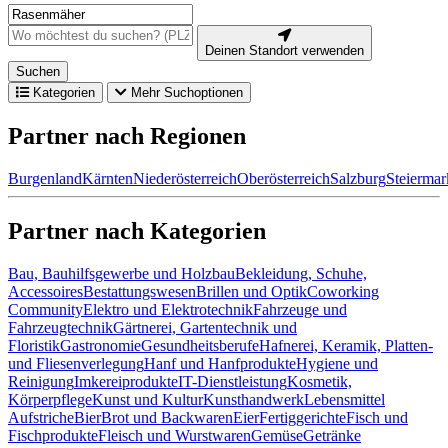
Deinen Standort verwenden
Suchen
Kategorien
Mehr Suchoptionen
Partner nach Regionen
Burgenland
Kärnten
Niederösterreich
Oberösterreich
Salzburg
Steiermar
Partner nach Kategorien
Bau, Bauhilfsgewerbe und Holzbau
Bekleidung, Schuhe,
Accessoires
Bestattungswesen
Brillen und Optik
Coworking
Community
Elektro und Elektrotechnik
Fahrzeuge und
Fahrzeugtechnik
Gärtnerei, Gartentechnik und
Floristik
Gastronomie
Gesundheitsberufe
Hafnerei, Keramik, Platten-
und Fliesenverlegung
Hanf und Hanfprodukte
Hygiene und
Reinigung
Imkereiprodukte
IT-Dienstleistung
Kosmetik,
Körperpflege
Kunst und Kultur
Kunsthandwerk
Lebensmittel
Aufstriche
Bier
Brot und Backwaren
Eier
Fertiggerichte
Fisch und
Fischprodukte
Fleisch und Wurstwaren
Gemüse
Getränke