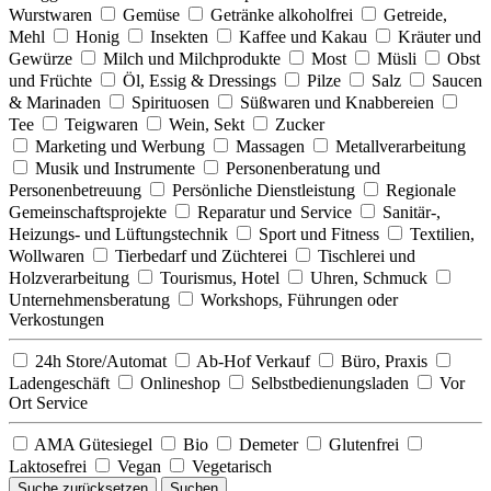
Wurstwaren
Gemüse
Getränke alkoholfrei
Getreide,
Mehl
Honig
Insekten
Kaffee und Kakau
Kräuter und
Gewürze
Milch und Milchprodukte
Most
Müsli
Obst
und Früchte
Öl, Essig & Dressings
Pilze
Salz
Saucen
& Marinaden
Spirituosen
Süßwaren und Knabbereien
Tee
Teigwaren
Wein, Sekt
Zucker
Marketing und Werbung
Massagen
Metallverarbeitung
Musik und Instrumente
Personenberatung und
Personenbetreuung
Persönliche Dienstleistung
Regionale
Gemeinschaftsprojekte
Reparatur und Service
Sanitär-,
Heizungs- und Lüftungstechnik
Sport und Fitness
Textilien,
Wollwaren
Tierbedarf und Züchterei
Tischlerei und
Holzverarbeitung
Tourismus, Hotel
Uhren, Schmuck
Unternehmensberatung
Workshops, Führungen oder
Verkostungen
24h Store/Automat
Ab-Hof Verkauf
Büro, Praxis
Ladengeschäft
Onlineshop
Selbstbedienungsladen
Vor
Ort Service
AMA Gütesiegel
Bio
Demeter
Glutenfrei
Laktosefrei
Vegan
Vegetarisch
Suche zurücksetzen
Suchen