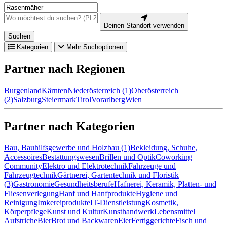
Deinen Standort verwenden
Suchen
Kategorien
Mehr Suchoptionen
Partner nach Regionen
Burgenland
Kärnten
Niederösterreich (1)
Oberösterreich
(2)
Salzburg
Steiermark
Tirol
Vorarlberg
Wien
Partner nach Kategorien
Bau, Bauhilfsgewerbe und Holzbau (1)
Bekleidung, Schuhe,
Accessoires
Bestattungswesen
Brillen und Optik
Coworking
Community
Elektro und Elektrotechnik
Fahrzeuge und
Fahrzeugtechnik
Gärtnerei, Gartentechnik und Floristik
(3)
Gastronomie
Gesundheitsberufe
Hafnerei, Keramik, Platten- und
Fliesenverlegung
Hanf und Hanfprodukte
Hygiene und
Reinigung
Imkereiprodukte
IT-Dienstleistung
Kosmetik,
Körperpflege
Kunst und Kultur
Kunsthandwerk
Lebensmittel
Aufstriche
Bier
Brot und Backwaren
Eier
Fertiggerichte
Fisch und