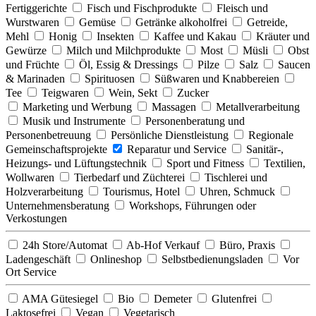
Fertiggerichte
Fisch und Fischprodukte
Fleisch und
Wurstwaren
Gemüse
Getränke alkoholfrei
Getreide,
Mehl
Honig
Insekten
Kaffee und Kakau
Kräuter und
Gewürze
Milch und Milchprodukte
Most
Müsli
Obst
und Früchte
Öl, Essig & Dressings
Pilze
Salz
Saucen
& Marinaden
Spirituosen
Süßwaren und Knabbereien
Tee
Teigwaren
Wein, Sekt
Zucker
Marketing und Werbung
Massagen
Metallverarbeitung
Musik und Instrumente
Personenberatung und
Personenbetreuung
Persönliche Dienstleistung
Regionale
Gemeinschaftsprojekte
Reparatur und Service
Sanitär-,
Heizungs- und Lüftungstechnik
Sport und Fitness
Textilien,
Wollwaren
Tierbedarf und Züchterei
Tischlerei und
Holzverarbeitung
Tourismus, Hotel
Uhren, Schmuck
Unternehmensberatung
Workshops, Führungen oder
Verkostungen
24h Store/Automat
Ab-Hof Verkauf
Büro, Praxis
Ladengeschäft
Onlineshop
Selbstbedienungsladen
Vor
Ort Service
AMA Gütesiegel
Bio
Demeter
Glutenfrei
Laktosefrei
Vegan
Vegetarisch