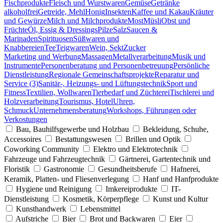
Fischprodukte
Fleisch und Wurstwaren
Gemüse
Getränke
alkoholfrei
Getreide, Mehl
Honig
Insekten
Kaffee und Kakau
Kräuter
und Gewürze
Milch und Milchprodukte
Most
Müsli
Obst und
Früchte
Öl, Essig & Dressings
Pilze
Salz
Saucen &
Marinaden
Spirituosen
Süßwaren und
Knabbereien
Tee
Teigwaren
Wein, Sekt
Zucker
Marketing und Werbung
Massagen
Metallverarbeitung
Musik und
Instrumente
Personenberatung und Personenbetreuung
Persönliche
Dienstleistung
Regionale Gemeinschaftsprojekte
Reparatur und
Service (3)
Sanitär-, Heizungs- und Lüftungstechnik
Sport und
Fitness
Textilien, Wollwaren
Tierbedarf und Züchterei
Tischlerei und
Holzverarbeitung
Tourismus, Hotel
Uhren,
Schmuck
Unternehmensberatung
Workshops, Führungen oder
Verkostungen
Bau, Bauhilfsgewerbe und Holzbau
Bekleidung, Schuhe,
Accessoires
Bestattungswesen
Brillen und Optik
Coworking Community
Elektro und Elektrotechnik
Fahrzeuge und Fahrzeugtechnik
Gärtnerei, Gartentechnik und
Floristik
Gastronomie
Gesundheitsberufe
Hafnerei,
Keramik, Platten- und Fliesenverlegung
Hanf und Hanfprodukte
Hygiene und Reinigung
Imkereiprodukte
IT-
Dienstleistung
Kosmetik, Körperpflege
Kunst und Kultur
Kunsthandwerk
Lebensmittel
Aufstriche
Bier
Brot und Backwaren
Eier