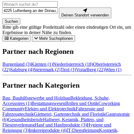
Deinen Standort verwenden
Suchen
Bitte gib eine gültige Postleitzahl oder einen eindeutigen Ort ein, um
Ergebnisse in deiner Nähe zu finden.
Kategorien
Mehr Suchoptionen
Partner nach Regionen
Burgenland (3)
Kärnten (1)
Niederösterreich (18)
Oberösterreich
(22)
Salzburg (4)
Steiermark (2)
Tirol (3)
Vorarlberg (22)
Wien (1)
Partner nach Kategorien
Bau, Bauhilfsgewerbe und Holzbau
Bekleidung, Schuhe,
Accessoires (1)
Bestattungswesen
Brillen und Optik
Coworking
Community
Elektro und Elektrotechnik
Fahrzeuge und
Fahrzeugtechnik
Gärtnerei, Gartentechnik und Floristik
Gastronomie
(6)
Gesundheitsberufe
Hafnerei, Keramik, Platten- und
Fliesenverlegung
Hanf und Hanfprodukte (3)
Hygiene und
Reinigung (3)
Imkereiprodukte (4)
IT-Dienstleistung
Kosmetik,