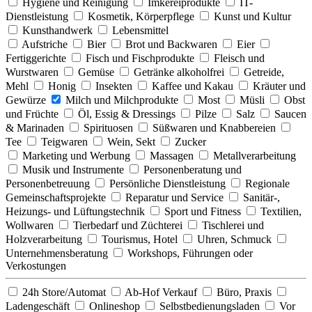
Hygiene und Reinigung
Imkereiprodukte
IT-
Dienstleistung
Kosmetik, Körperpflege
Kunst und Kultur
Kunsthandwerk
Lebensmittel
Aufstriche
Bier
Brot und Backwaren
Eier
Fertiggerichte
Fisch und Fischprodukte
Fleisch und
Wurstwaren
Gemüse
Getränke alkoholfrei
Getreide,
Mehl
Honig
Insekten
Kaffee und Kakau
Kräuter und
Gewürze
Milch und Milchprodukte
Most
Müsli
Obst
und Früchte
Öl, Essig & Dressings
Pilze
Salz
Saucen
& Marinaden
Spirituosen
Süßwaren und Knabbereien
Tee
Teigwaren
Wein, Sekt
Zucker
Marketing und Werbung
Massagen
Metallverarbeitung
Musik und Instrumente
Personenberatung und
Personenbetreuung
Persönliche Dienstleistung
Regionale
Gemeinschaftsprojekte
Reparatur und Service
Sanitär-,
Heizungs- und Lüftungstechnik
Sport und Fitness
Textilien,
Wollwaren
Tierbedarf und Züchterei
Tischlerei und
Holzverarbeitung
Tourismus, Hotel
Uhren, Schmuck
Unternehmensberatung
Workshops, Führungen oder
Verkostungen
24h Store/Automat
Ab-Hof Verkauf
Büro, Praxis
Ladengeschäft
Onlineshop
Selbstbedienungsladen
Vor