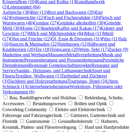
Körperpflege (10)
Kunst und Kultur (1)
Kunsthandwerk
(2)
Lebensmittel (84)
Aufstriche (38)
Bier (13)
Brot und Backwaren (29)
Eier
(42)
Fertiggerichte (22)
Fisch und Fischprodukte (18)
Fleisch und
Wurstwaren (46)
Gemüse (27)
Getränke alkoholfrei (30)
Getreide,
Mehl (30)
Honig (21)
Insekten
Kaffee und Kakau (17)
Kräuter und
Gewürze (17)
Milch und Milchprodukte (84)
Most (11)
Müsli
(17)
Obst und Früchte (22)
Öl, Essig & Dressings (31)
Pilze (11)
Salz
(16)
Saucen & Marinaden (22)
Spirituosen (12)
Süßwaren und
Knabbereien (20)
Tee (18)
Teigwaren (29)
Wein, Sekt (17)
Zucker (9)
Marketing und Werbung
Massagen
Metallverarbeitung
Musik und
Instrumente
Personenberatung und Personenbetreuung
Persönliche
Dienstleistung
Regionale Gemeinschaftsprojekte
Reparatur und
Service
Sanitär-, Heizungs- und Lüftungstechnik
Sport und
Fitness
Textilien, Wollwaren (1)
Tierbedarf und Züchterei
(3)
Tischlerei und Holzverarbeitung
Tourismus, Hotel (3)
Uhren,
Schmuck (1)
Unternehmensberatung
Workshops, Führungen oder
Verkostungen (6)
Bau, Bauhilfsgewerbe und Holzbau
Bekleidung, Schuhe,
Accessoires
Bestattungswesen
Brillen und Optik
Coworking Community
Elektro und Elektrotechnik
Fahrzeuge und Fahrzeugtechnik
Gärtnerei, Gartentechnik und
Floristik
Gastronomie
Gesundheitsberufe
Hafnerei,
Keramik, Platten- und Fliesenverlegung
Hanf und Hanfprodukte