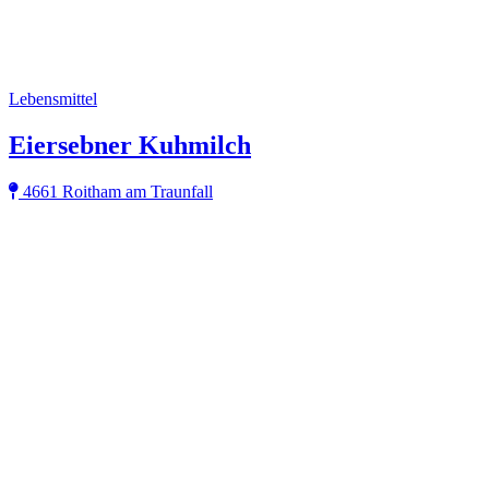
Lebensmittel
Eiersebner Kuhmilch
4661 Roitham am Traunfall