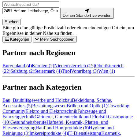
Deinen Standort verwenden
Suchen
Bitte gib eine gültige Postleitzahl oder einen eindeutigen Ort ein, um
Ergebnisse in deiner Nähe zu finden.
Kategorien
Mehr Suchoptionen
Partner nach Regionen
Burgenland (4)
Kärnten (2)
Niederösterreich (15)
Oberösterreich
(22)
Salzburg (2)
Steiermark (4)
Tirol
Vorarlberg (3)
Wien (1)
Partner nach Kategorien
Bau, Bauhilfsgewerbe und Holzbau
Bekleidung, Schuhe,
Accessoires (5)
Bestattungswesen
Brillen und Optik (1)
Coworking
Community
Elektro und Elektrotechnik
Fahrzeuge und
Fahrzeugtechnik
Gärtnerei, Gartentechnik und Floristik
Gastronomie
(10)
Gesundheitsberufe
Hafnerei, Keramik, Platten- und
Fliesenverlegung
Hanf und Hanfprodukte (6)
Hygiene und
Reinigung (3)
Imkereiprodukte (4)
IT-Dienstleistung
Kosmetik,