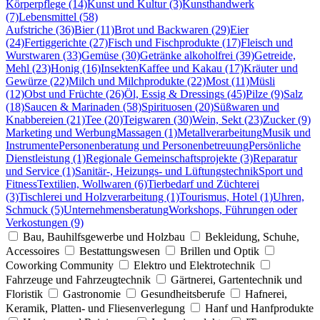
Körperpflege (14)
Kunst und Kultur (3)
Kunsthandwerk
(7)
Lebensmittel (58)
Aufstriche (36)
Bier (11)
Brot und Backwaren (29)
Eier
(24)
Fertiggerichte (27)
Fisch und Fischprodukte (17)
Fleisch und
Wurstwaren (33)
Gemüse (30)
Getränke alkoholfrei (39)
Getreide,
Mehl (23)
Honig (16)
Insekten
Kaffee und Kakau (17)
Kräuter und
Gewürze (22)
Milch und Milchprodukte (22)
Most (11)
Müsli
(12)
Obst und Früchte (26)
Öl, Essig & Dressings (45)
Pilze (9)
Salz
(18)
Saucen & Marinaden (58)
Spirituosen (20)
Süßwaren und
Knabbereien (21)
Tee (20)
Teigwaren (30)
Wein, Sekt (23)
Zucker (9)
Marketing und Werbung
Massagen (1)
Metallverarbeitung
Musik und
Instrumente
Personenberatung und Personenbetreuung
Persönliche
Dienstleistung (1)
Regionale Gemeinschaftsprojekte (3)
Reparatur
und Service (1)
Sanitär-, Heizungs- und Lüftungstechnik
Sport und
Fitness
Textilien, Wollwaren (6)
Tierbedarf und Züchterei
(3)
Tischlerei und Holzverarbeitung (1)
Tourismus, Hotel (1)
Uhren,
Schmuck (5)
Unternehmensberatung
Workshops, Führungen oder
Verkostungen (9)
Bau, Bauhilfsgewerbe und Holzbau
Bekleidung, Schuhe,
Accessoires
Bestattungswesen
Brillen und Optik
Coworking Community
Elektro und Elektrotechnik
Fahrzeuge und Fahrzeugtechnik
Gärtnerei, Gartentechnik und
Floristik
Gastronomie
Gesundheitsberufe
Hafnerei,
Keramik, Platten- und Fliesenverlegung
Hanf und Hanfprodukte