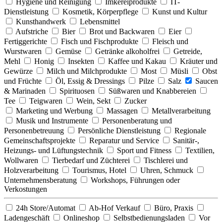
Hygiene und Reinigung
Imkereiprodukte
IT-
Dienstleistung
Kosmetik, Körperpflege
Kunst und Kultur
Kunsthandwerk
Lebensmittel
Aufstriche
Bier
Brot und Backwaren
Eier
Fertiggerichte
Fisch und Fischprodukte
Fleisch und
Wurstwaren
Gemüse
Getränke alkoholfrei
Getreide,
Mehl
Honig
Insekten
Kaffee und Kakau
Kräuter und
Gewürze
Milch und Milchprodukte
Most
Müsli
Obst
und Früchte
Öl, Essig & Dressings
Pilze
Salz
Saucen
& Marinaden
Spirituosen
Süßwaren und Knabbereien
Tee
Teigwaren
Wein, Sekt
Zucker
Marketing und Werbung
Massagen
Metallverarbeitung
Musik und Instrumente
Personenberatung und
Personenbetreuung
Persönliche Dienstleistung
Regionale
Gemeinschaftsprojekte
Reparatur und Service
Sanitär-,
Heizungs- und Lüftungstechnik
Sport und Fitness
Textilien,
Wollwaren
Tierbedarf und Züchterei
Tischlerei und
Holzverarbeitung
Tourismus, Hotel
Uhren, Schmuck
Unternehmensberatung
Workshops, Führungen oder
Verkostungen
24h Store/Automat
Ab-Hof Verkauf
Büro, Praxis
Ladengeschäft
Onlineshop
Selbstbedienungsladen
Vor