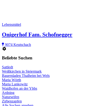
Lebensmittel
Onigerhof Fam. Schofnegger
9074 Keutschach
Beliebte Suchen
Sattledt
Weißkirchen in Steiermark
Bauernladen Thalheim bei Wels
Maria Wörth
Maria Lankowitz
Waidhofen an der Ybbs
Ardning
Naturseifen
Zirbenzapfen
Alle Suchen ansehen