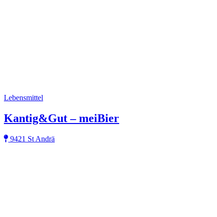
Lebensmittel
Kantig&Gut – meiBier
9421 St Andrä