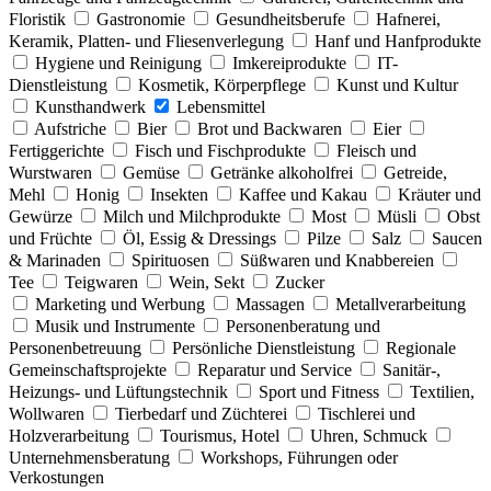
Floristik
Gastronomie
Gesundheitsberufe
Hafnerei,
Keramik, Platten- und Fliesenverlegung
Hanf und Hanfprodukte
Hygiene und Reinigung
Imkereiprodukte
IT-
Dienstleistung
Kosmetik, Körperpflege
Kunst und Kultur
Kunsthandwerk
Lebensmittel
Aufstriche
Bier
Brot und Backwaren
Eier
Fertiggerichte
Fisch und Fischprodukte
Fleisch und
Wurstwaren
Gemüse
Getränke alkoholfrei
Getreide,
Mehl
Honig
Insekten
Kaffee und Kakau
Kräuter und
Gewürze
Milch und Milchprodukte
Most
Müsli
Obst
und Früchte
Öl, Essig & Dressings
Pilze
Salz
Saucen
& Marinaden
Spirituosen
Süßwaren und Knabbereien
Tee
Teigwaren
Wein, Sekt
Zucker
Marketing und Werbung
Massagen
Metallverarbeitung
Musik und Instrumente
Personenberatung und
Personenbetreuung
Persönliche Dienstleistung
Regionale
Gemeinschaftsprojekte
Reparatur und Service
Sanitär-,
Heizungs- und Lüftungstechnik
Sport und Fitness
Textilien,
Wollwaren
Tierbedarf und Züchterei
Tischlerei und
Holzverarbeitung
Tourismus, Hotel
Uhren, Schmuck
Unternehmensberatung
Workshops, Führungen oder
Verkostungen