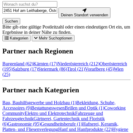
Deinen Standort verwenden
Suchen
Bitte gib eine gültige Postleitzahl oder einen eindeutigen Ort ein, um
Ergebnisse in deiner Nähe zu finden.
Kategorien
Mehr Suchoptionen
Partner nach Regionen
Burgenland (62)
Kärnten (17)
Niederösterreich (212)
Oberösterreich
(195)
Salzburg (17)
Steiermark (86)
Tirol (21)
Vorarlberg (45)
Wien
(25)
Partner nach Kategorien
Bau, Bauhilfsgewerbe und Holzbau (1)
Bekleidung, Schuhe,
Accessoires (9)
Bestattungswesen
Brillen und Optik (1)
Coworking
Community
Elektro und Elektrotechnik
Fahrzeuge und
Fahrzeugtechnik
Gärtnerei, Gartentechnik und Floristik
(6)
Gastronomie (95)
Gesundheitsberufe (1)
Hafnerei, Keramik,
Platten- und Fliesenverlegung
Hanf und Hanfprodukte (22)
Hygiene