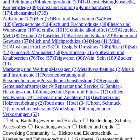
und Reinigung (6)
Imkereiprodukte (39)
IT-Dienstleistung
Kosmetik,
Körperpflege (39)
Kunst und Kultur (6)
Kunsthandwerk
(17)
Lebensmittel (735)
Aufstriche (125)
Bier (53)
Brot und Backwaren (94)
Eier
(105)
Fertiggerichte (50)
Fisch und Fischprodukte (38)
Fleisch und
Wurstwaren (167)
Gemüse (101)
Getränke alkoholfrei (190)
Getreide,
Mehl (85)
Honig (73)
Insekten (1)
Kaffee und Kakau (29)
Kräuter und
Gewürze (57)
Milch und Milchprodukte (84)
Most (41)
Müsli
(31)
Obst und Früchte (98)
Öl, Essig & Dressings (188)
Pilze (18)
Salz
(52)
Saucen & Marinaden (58)
Spirituosen (115)
Süßwaren und
Knabbereien (76)
Tee (57)
Teigwaren (90)
Wein, Sekt (189)
Zucker
(19)
Marketing und Werbung
Massagen (2)
Metallverarbeitung (2)
Musik
und Instrumente (1)
Personenberatung und
Personenbetreuung
Persönliche Dienstleistung (3)
Regionale
Gemeinschaftsprojekte (9)
Reparatur und Service (2)
Sanitär-,
Heizungs- und Lüftungstechnik
Sport und Fitness (1)
Textilien,
Wollwaren (19)
Tierbedarf und Züchterei (19)
Tischlerei und
Holzverarbeitung (2)
Tourismus, Hotel (34)
Uhren, Schmuck
(7)
Unternehmensberatung
Workshops, Führungen oder
Verkostungen (53)
Bau, Bauhilfsgewerbe und Holzbau
Bekleidung, Schuhe,
Accessoires
Bestattungswesen
Brillen und Optik
Coworking Community
Elektro und Elektrotechnik
Fahrzeuge und Fahrzeugtechnik
Gärtnerei, Gartentechnik und