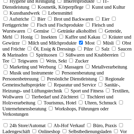
Hygiene und Reinigung
Imkereiprodukte
IT-
Dienstleistung
Kosmetik, Körperpflege
Kunst und Kultur
Kunsthandwerk
Lebensmittel
Aufstriche
Bier
Brot und Backwaren
Eier
Fertiggerichte
Fisch und Fischprodukte
Fleisch und
Wurstwaren
Gemüse
Getränke alkoholfrei
Getreide,
Mehl
Honig
Insekten
Kaffee und Kakau
Kräuter und
Gewürze
Milch und Milchprodukte
Most
Müsli
Obst
und Früchte
Öl, Essig & Dressings
Pilze
Salz
Saucen
& Marinaden
Spirituosen
Süßwaren und Knabbereien
Tee
Teigwaren
Wein, Sekt
Zucker
Marketing und Werbung
Massagen
Metallverarbeitung
Musik und Instrumente
Personenberatung und
Personenbetreuung
Persönliche Dienstleistung
Regionale
Gemeinschaftsprojekte
Reparatur und Service
Sanitär-,
Heizungs- und Lüftungstechnik
Sport und Fitness
Textilien,
Wollwaren
Tierbedarf und Züchterei
Tischlerei und
Holzverarbeitung
Tourismus, Hotel
Uhren, Schmuck
Unternehmensberatung
Workshops, Führungen oder
Verkostungen
24h Store/Automat
Ab-Hof Verkauf
Büro, Praxis
Ladengeschäft
Onlineshop
Selbstbedienungsladen
Vor