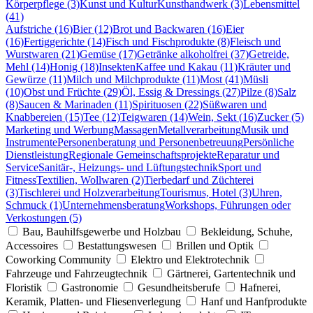
Körperpflege (3)
Kunst und Kultur
Kunsthandwerk (3)
Lebensmittel
(41)
Aufstriche (16)
Bier (12)
Brot und Backwaren (16)
Eier
(16)
Fertiggerichte (14)
Fisch und Fischprodukte (8)
Fleisch und
Wurstwaren (21)
Gemüse (17)
Getränke alkoholfrei (37)
Getreide,
Mehl (14)
Honig (18)
Insekten
Kaffee und Kakau (11)
Kräuter und
Gewürze (11)
Milch und Milchprodukte (11)
Most (41)
Müsli
(10)
Obst und Früchte (29)
Öl, Essig & Dressings (27)
Pilze (8)
Salz
(8)
Saucen & Marinaden (11)
Spirituosen (22)
Süßwaren und
Knabbereien (15)
Tee (12)
Teigwaren (14)
Wein, Sekt (16)
Zucker (5)
Marketing und Werbung
Massagen
Metallverarbeitung
Musik und
Instrumente
Personenberatung und Personenbetreuung
Persönliche
Dienstleistung
Regionale Gemeinschaftsprojekte
Reparatur und
Service
Sanitär-, Heizungs- und Lüftungstechnik
Sport und
Fitness
Textilien, Wollwaren (2)
Tierbedarf und Züchterei
(3)
Tischlerei und Holzverarbeitung
Tourismus, Hotel (3)
Uhren,
Schmuck (1)
Unternehmensberatung
Workshops, Führungen oder
Verkostungen (5)
Bau, Bauhilfsgewerbe und Holzbau
Bekleidung, Schuhe,
Accessoires
Bestattungswesen
Brillen und Optik
Coworking Community
Elektro und Elektrotechnik
Fahrzeuge und Fahrzeugtechnik
Gärtnerei, Gartentechnik und
Floristik
Gastronomie
Gesundheitsberufe
Hafnerei,
Keramik, Platten- und Fliesenverlegung
Hanf und Hanfprodukte