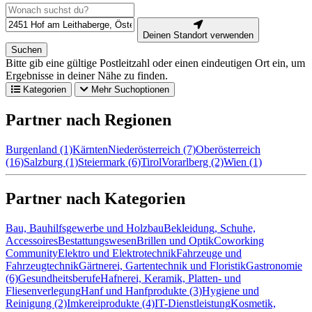
Deinen Standort verwenden
Suchen
Bitte gib eine gültige Postleitzahl oder einen eindeutigen Ort ein, um
Ergebnisse in deiner Nähe zu finden.
Kategorien
Mehr Suchoptionen
Partner nach Regionen
Burgenland (1)
Kärnten
Niederösterreich (7)
Oberösterreich
(16)
Salzburg (1)
Steiermark (6)
Tirol
Vorarlberg (2)
Wien (1)
Partner nach Kategorien
Bau, Bauhilfsgewerbe und Holzbau
Bekleidung, Schuhe,
Accessoires
Bestattungswesen
Brillen und Optik
Coworking
Community
Elektro und Elektrotechnik
Fahrzeuge und
Fahrzeugtechnik
Gärtnerei, Gartentechnik und Floristik
Gastronomie
(6)
Gesundheitsberufe
Hafnerei, Keramik, Platten- und
Fliesenverlegung
Hanf und Hanfprodukte (3)
Hygiene und
Reinigung (2)
Imkereiprodukte (4)
IT-Dienstleistung
Kosmetik,