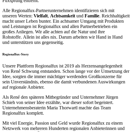
Fuxsprung entfernt.
Alle Regionalfux-Partnerunternehmen identifizieren sich mit
unseren Werten:
Vielfalt
,
Achtsamkeit
und
Familie
. Reichhaltigkeit
macht unser Leben bunter. Ein achtsamer Umgang mit Produkten
und Leistungen ist Regionalfux und allen Partnerbetrieben ein
großes Anliegen. Wir alle achten auf die Natur und ihre
Rohstoffe. Allein ist alles nix. Darum arbeiten wir Hand in Hand
und unterstützen uns gegenseitig.
Regionalfux-Story
Unsere Plattform Regionalfux ist 2019 als Herzensangelegenheit
von René Schwung entstanden. Schon lange vor der Umsetzung der
Idee, sorgten die immer mächtiger werdenden Großkonzerne für
sein Unverständnis, ebenso die damit verbundenen Auswirkungen
auf regionale Anbieter.
Als René den späteren Mitbegründer und Unternehmer Jürgen
Schieh von seiner Idee erzählte, war dieser sofort begeistert.
Unternehmensberaterin Maria Thorwartl machte das Team
Regionalfux komplett.
Mit viel Energie, Passion und Geld wurde Regionalfux zu einem
Netzwerk von mehreren Hunderten regionalen Anbieterinnen und