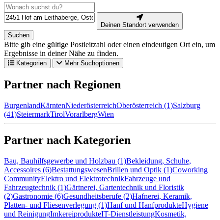
Deinen Standort verwenden
Suchen
Bitte gib eine gültige Postleitzahl oder einen eindeutigen Ort ein, um
Ergebnisse in deiner Nähe zu finden.
Kategorien
Mehr Suchoptionen
Partner nach Regionen
Burgenland
Kärnten
Niederösterreich
Oberösterreich (1)
Salzburg
(41)
Steiermark
Tirol
Vorarlberg
Wien
Partner nach Kategorien
Bau, Bauhilfsgewerbe und Holzbau (1)
Bekleidung, Schuhe,
Accessoires (6)
Bestattungswesen
Brillen und Optik (1)
Coworking
Community
Elektro und Elektrotechnik
Fahrzeuge und
Fahrzeugtechnik (1)
Gärtnerei, Gartentechnik und Floristik
(2)
Gastronomie (6)
Gesundheitsberufe (2)
Hafnerei, Keramik,
Platten- und Fliesenverlegung (1)
Hanf und Hanfprodukte
Hygiene
und Reinigung
Imkereiprodukte
IT-Dienstleistung
Kosmetik,