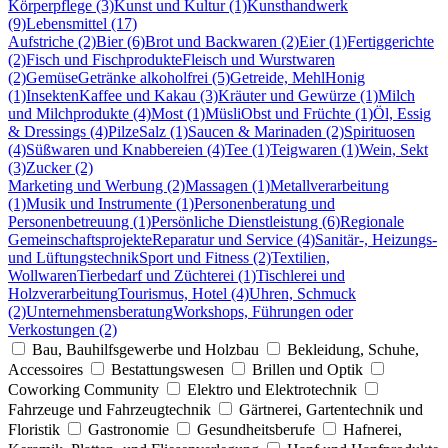
Körperpflege (3)
Kunst und Kultur (1)
Kunsthandwerk
(9)
Lebensmittel (17)
Aufstriche (2)
Bier (6)
Brot und Backwaren (2)
Eier (1)
Fertiggerichte
(2)
Fisch und Fischprodukte
Fleisch und Wurstwaren
(2)
Gemüse
Getränke alkoholfrei (5)
Getreide, Mehl
Honig
(1)
Insekten
Kaffee und Kakau (3)
Kräuter und Gewürze (1)
Milch
und Milchprodukte (4)
Most (1)
Müsli
Obst und Früchte (1)
Öl, Essig
& Dressings (4)
Pilze
Salz (1)
Saucen & Marinaden (2)
Spirituosen
(4)
Süßwaren und Knabbereien (4)
Tee (1)
Teigwaren (1)
Wein, Sekt
(3)
Zucker (2)
Marketing und Werbung (2)
Massagen (1)
Metallverarbeitung
(1)
Musik und Instrumente (1)
Personenberatung und
Personenbetreuung (1)
Persönliche Dienstleistung (6)
Regionale
Gemeinschaftsprojekte
Reparatur und Service (4)
Sanitär-, Heizungs-
und Lüftungstechnik
Sport und Fitness (2)
Textilien,
Wollwaren
Tierbedarf und Züchterei (1)
Tischlerei und
Holzverarbeitung
Tourismus, Hotel (4)
Uhren, Schmuck
(2)
Unternehmensberatung
Workshops, Führungen oder
Verkostungen (2)
Bau, Bauhilfsgewerbe und Holzbau
Bekleidung, Schuhe,
Accessoires
Bestattungswesen
Brillen und Optik
Coworking Community
Elektro und Elektrotechnik
Fahrzeuge und Fahrzeugtechnik
Gärtnerei, Gartentechnik und
Floristik
Gastronomie
Gesundheitsberufe
Hafnerei,