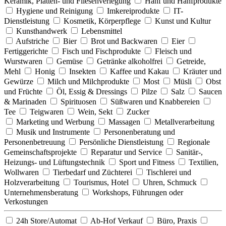
Keramik, Platten- und Fliesenverlegung
Hanf und Hanfprodukte
Hygiene und Reinigung
Imkereiprodukte
IT-
Dienstleistung
Kosmetik, Körperpflege
Kunst und Kultur
Kunsthandwerk
Lebensmittel
Aufstriche
Bier
Brot und Backwaren
Eier
Fertiggerichte
Fisch und Fischprodukte
Fleisch und
Wurstwaren
Gemüse
Getränke alkoholfrei
Getreide,
Mehl
Honig
Insekten
Kaffee und Kakau
Kräuter und
Gewürze
Milch und Milchprodukte
Most
Müsli
Obst
und Früchte
Öl, Essig & Dressings
Pilze
Salz
Saucen
& Marinaden
Spirituosen
Süßwaren und Knabbereien
Tee
Teigwaren
Wein, Sekt
Zucker
Marketing und Werbung
Massagen
Metallverarbeitung
Musik und Instrumente
Personenberatung und
Personenbetreuung
Persönliche Dienstleistung
Regionale
Gemeinschaftsprojekte
Reparatur und Service
Sanitär-,
Heizungs- und Lüftungstechnik
Sport und Fitness
Textilien,
Wollwaren
Tierbedarf und Züchterei
Tischlerei und
Holzverarbeitung
Tourismus, Hotel
Uhren, Schmuck
Unternehmensberatung
Workshops, Führungen oder
Verkostungen
24h Store/Automat
Ab-Hof Verkauf
Büro, Praxis