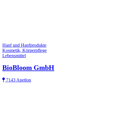
Hanf und Hanfprodukte
Kosmetik, Körperpflege
Lebensmittel
BioBloom GmbH
7143 Apetlon