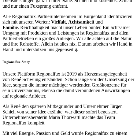
Dienstleistungen ganz in Ihrer Nähe. Schnell und kostenlos. Schlau
und nur einen Fuxsprung entfernt.
Alle Regionalfux-Partnerunternehmen im Burgenland identifizieren
sich mit unseren Werten:
Vielfalt
,
Achtsamkeit
und
Familie
. Reichhaltigkeit macht unser Leben bunter. Ein achtsamer
Umgang mit Produkten und Leistungen ist Regionalfux und allen
Partnerbetrieben ein großes Anliegen. Wir alle achten auf die Natur
und ihre Rohstoffe. Allein ist alles nix. Darum arbeiten wir Hand in
Hand und unterstützen uns gegenseitig.
Regionalfux-Story
Unsere Plattform Regionalfux ist 2019 als Herzensangelegenheit
von René Schwung entstanden. Schon lange vor der Umsetzung der
Idee, sorgten die immer mächtiger werdenden Großkonzerne für
sein Unverständnis, ebenso die damit verbundenen Auswirkungen
auf regionale Anbieter.
Als René den späteren Mitbegründer und Unternehmer Jürgen
Schieh von seiner Idee erzählte, war dieser sofort begeistert.
Unternehmensberaterin Maria Thorwartl machte das Team
Regionalfux komplett.
Mit viel Energie, Passion und Geld wurde Regionalfux zu einem