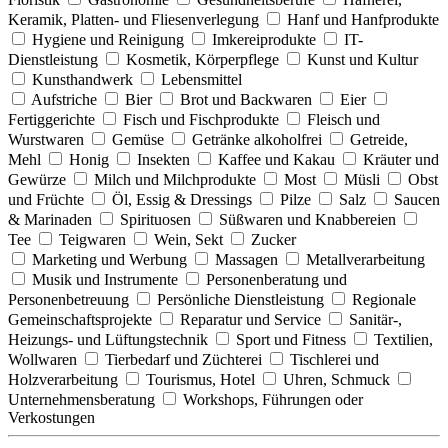
Keramik, Platten- und Fliesenverlegung
Hanf und Hanfprodukte
Hygiene und Reinigung
Imkereiprodukte
IT-
Dienstleistung
Kosmetik, Körperpflege
Kunst und Kultur
Kunsthandwerk
Lebensmittel
Aufstriche
Bier
Brot und Backwaren
Eier
Fertiggerichte
Fisch und Fischprodukte
Fleisch und
Wurstwaren
Gemüse
Getränke alkoholfrei
Getreide,
Mehl
Honig
Insekten
Kaffee und Kakau
Kräuter und
Gewürze
Milch und Milchprodukte
Most
Müsli
Obst
und Früchte
Öl, Essig & Dressings
Pilze
Salz
Saucen
& Marinaden
Spirituosen
Süßwaren und Knabbereien
Tee
Teigwaren
Wein, Sekt
Zucker
Marketing und Werbung
Massagen
Metallverarbeitung
Musik und Instrumente
Personenberatung und
Personenbetreuung
Persönliche Dienstleistung
Regionale
Gemeinschaftsprojekte
Reparatur und Service
Sanitär-,
Heizungs- und Lüftungstechnik
Sport und Fitness
Textilien,
Wollwaren
Tierbedarf und Züchterei
Tischlerei und
Holzverarbeitung
Tourismus, Hotel
Uhren, Schmuck
Unternehmensberatung
Workshops, Führungen oder
Verkostungen