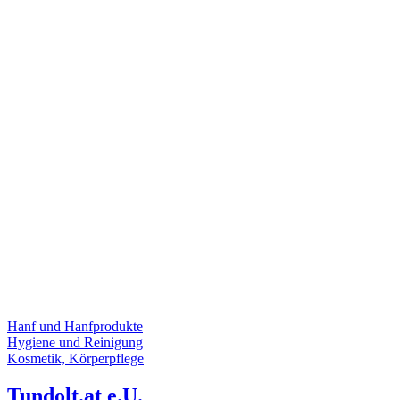
Hanf und Hanfprodukte
Hygiene und Reinigung
Kosmetik, Körperpflege
Tundolt.at e.U.