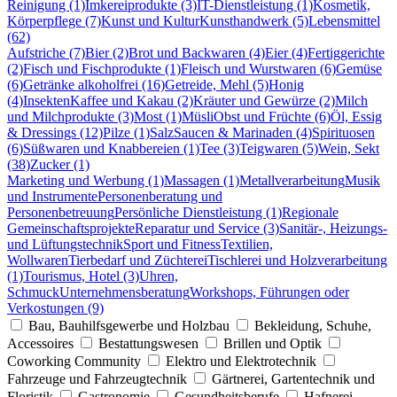
Reinigung (1)
Imkereiprodukte (3)
IT-Dienstleistung (1)
Kosmetik,
Körperpflege (7)
Kunst und Kultur
Kunsthandwerk (5)
Lebensmittel
(62)
Aufstriche (7)
Bier (2)
Brot und Backwaren (4)
Eier (4)
Fertiggerichte
(2)
Fisch und Fischprodukte (1)
Fleisch und Wurstwaren (6)
Gemüse
(6)
Getränke alkoholfrei (16)
Getreide, Mehl (5)
Honig
(4)
Insekten
Kaffee und Kakau (2)
Kräuter und Gewürze (2)
Milch
und Milchprodukte (3)
Most (1)
Müsli
Obst und Früchte (6)
Öl, Essig
& Dressings (12)
Pilze (1)
Salz
Saucen & Marinaden (4)
Spirituosen
(6)
Süßwaren und Knabbereien (1)
Tee (3)
Teigwaren (5)
Wein, Sekt
(38)
Zucker (1)
Marketing und Werbung (1)
Massagen (1)
Metallverarbeitung
Musik
und Instrumente
Personenberatung und
Personenbetreuung
Persönliche Dienstleistung (1)
Regionale
Gemeinschaftsprojekte
Reparatur und Service (3)
Sanitär-, Heizungs-
und Lüftungstechnik
Sport und Fitness
Textilien,
Wollwaren
Tierbedarf und Züchterei
Tischlerei und Holzverarbeitung
(1)
Tourismus, Hotel (3)
Uhren,
Schmuck
Unternehmensberatung
Workshops, Führungen oder
Verkostungen (9)
Bau, Bauhilfsgewerbe und Holzbau
Bekleidung, Schuhe,
Accessoires
Bestattungswesen
Brillen und Optik
Coworking Community
Elektro und Elektrotechnik
Fahrzeuge und Fahrzeugtechnik
Gärtnerei, Gartentechnik und
Floristik
Gastronomie
Gesundheitsberufe
Hafnerei,