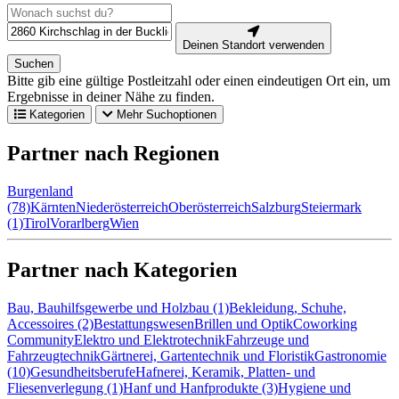
Deinen Standort verwenden
Suchen
Bitte gib eine gültige Postleitzahl oder einen eindeutigen Ort ein, um
Ergebnisse in deiner Nähe zu finden.
Kategorien
Mehr Suchoptionen
Partner nach Regionen
Burgenland
(78)
Kärnten
Niederösterreich
Oberösterreich
Salzburg
Steiermark
(1)
Tirol
Vorarlberg
Wien
Partner nach Kategorien
Bau, Bauhilfsgewerbe und Holzbau (1)
Bekleidung, Schuhe,
Accessoires (2)
Bestattungswesen
Brillen und Optik
Coworking
Community
Elektro und Elektrotechnik
Fahrzeuge und
Fahrzeugtechnik
Gärtnerei, Gartentechnik und Floristik
Gastronomie
(10)
Gesundheitsberufe
Hafnerei, Keramik, Platten- und
Fliesenverlegung (1)
Hanf und Hanfprodukte (3)
Hygiene und