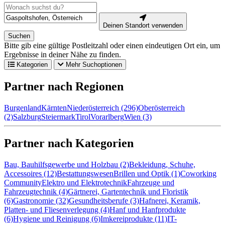
Deinen Standort verwenden
Suchen
Bitte gib eine gültige Postleitzahl oder einen eindeutigen Ort ein, um
Ergebnisse in deiner Nähe zu finden.
Kategorien
Mehr Suchoptionen
Partner nach Regionen
Burgenland
Kärnten
Niederösterreich (296)
Oberösterreich
(2)
Salzburg
Steiermark
Tirol
Vorarlberg
Wien (3)
Partner nach Kategorien
Bau, Bauhilfsgewerbe und Holzbau (2)
Bekleidung, Schuhe,
Accessoires (12)
Bestattungswesen
Brillen und Optik (1)
Coworking
Community
Elektro und Elektrotechnik
Fahrzeuge und
Fahrzeugtechnik (4)
Gärtnerei, Gartentechnik und Floristik
(6)
Gastronomie (32)
Gesundheitsberufe (3)
Hafnerei, Keramik,
Platten- und Fliesenverlegung (4)
Hanf und Hanfprodukte
(6)
Hygiene und Reinigung (6)
Imkereiprodukte (11)
IT-