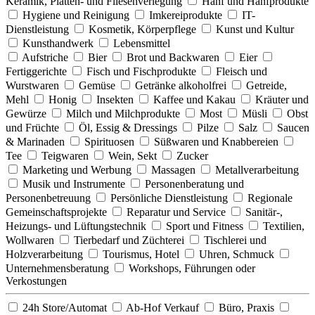
Keramik, Platten- und Fliesenverlegung
Hanf und Hanfprodukte
Hygiene und Reinigung
Imkereiprodukte
IT-
Dienstleistung
Kosmetik, Körperpflege
Kunst und Kultur
Kunsthandwerk
Lebensmittel
Aufstriche
Bier
Brot und Backwaren
Eier
Fertiggerichte
Fisch und Fischprodukte
Fleisch und
Wurstwaren
Gemüse
Getränke alkoholfrei
Getreide,
Mehl
Honig
Insekten
Kaffee und Kakau
Kräuter und
Gewürze
Milch und Milchprodukte
Most
Müsli
Obst
und Früchte
Öl, Essig & Dressings
Pilze
Salz
Saucen
& Marinaden
Spirituosen
Süßwaren und Knabbereien
Tee
Teigwaren
Wein, Sekt
Zucker
Marketing und Werbung
Massagen
Metallverarbeitung
Musik und Instrumente
Personenberatung und
Personenbetreuung
Persönliche Dienstleistung
Regionale
Gemeinschaftsprojekte
Reparatur und Service
Sanitär-,
Heizungs- und Lüftungstechnik
Sport und Fitness
Textilien,
Wollwaren
Tierbedarf und Züchterei
Tischlerei und
Holzverarbeitung
Tourismus, Hotel
Uhren, Schmuck
Unternehmensberatung
Workshops, Führungen oder
Verkostungen
24h Store/Automat
Ab-Hof Verkauf
Büro, Praxis