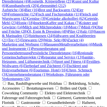
Dienstleistung (4)
Kosmetik, Körperpflege (21)
Kunst und Kultur
(6)
Kunsthandwerk (20)
Lebensmittel (212)
Aufstriche (36)
Bier (16)
Brot und Backwaren (32)
Eier
(28)
Fertiggerichte (12)
Fisch und Fischprodukte (11)
Fleisch und
Wurstwaren (42)
Gemüse (39)
Getränke alkoholfrei (62)
Getreide,
Mehl (23)
Honig (18)
Insekten
Kaffee und Kakau (7)
Kräuter und
Gewürze (14)
Milch und Milchprodukte (18)
Most (7)
Müsli (9)
Obst
und Früchte (28)
Öl, Essig & Dressings (49)
Pilze (2)
Salz (10)
Saucen
& Marinaden (15)
Spirituosen (24)
Süßwaren und Knabbereien
(21)
Tee (15)
Teigwaren (29)
Wein, Sekt (80)
Zucker (4)
Marketing und Werbung (1)
Massagen
Metallverarbeitung (4)
Musik
und Instrumente (1)
Personenberatung und
Personenbetreuung
Persönliche Dienstleistung (16)
Regionale
Gemeinschaftsprojekte (2)
Reparatur und Service (13)
Sanitär-,
Heizungs- und Lüftungstechnik (3)
Sport und Fitness (4)
Textilien,
Wollwaren (6)
Tierbedarf und Züchterei (5)
Tischlerei und
Holzverarbeitung (6)
Tourismus, Hotel (16)
Uhren, Schmuck
(3)
Unternehmensberatung (1)
Workshops, Führungen oder
Verkostungen (20)
Bau, Bauhilfsgewerbe und Holzbau
Bekleidung, Schuhe,
Accessoires
Bestattungswesen
Brillen und Optik
Coworking Community
Elektro und Elektrotechnik
Fahrzeuge und Fahrzeugtechnik
Gärtnerei, Gartentechnik und
Floristik
Gastronomie
Gesundheitsberufe
Hafnerei,