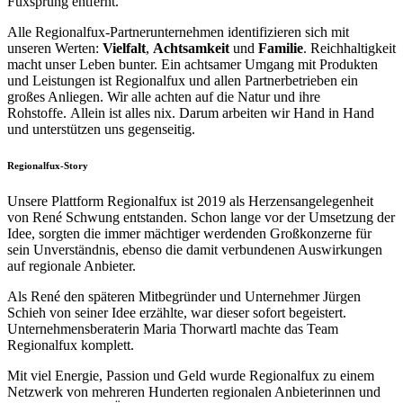
Fuxsprung entfernt.
Alle Regionalfux-Partnerunternehmen identifizieren sich mit
unseren Werten:
Vielfalt
,
Achtsamkeit
und
Familie
. Reichhaltigkeit
macht unser Leben bunter. Ein achtsamer Umgang mit Produkten
und Leistungen ist Regionalfux und allen Partnerbetrieben ein
großes Anliegen. Wir alle achten auf die Natur und ihre
Rohstoffe. Allein ist alles nix. Darum arbeiten wir Hand in Hand
und unterstützen uns gegenseitig.
Regionalfux-Story
Unsere Plattform Regionalfux ist 2019 als Herzensangelegenheit
von René Schwung entstanden. Schon lange vor der Umsetzung der
Idee, sorgten die immer mächtiger werdenden Großkonzerne für
sein Unverständnis, ebenso die damit verbundenen Auswirkungen
auf regionale Anbieter.
Als René den späteren Mitbegründer und Unternehmer Jürgen
Schieh von seiner Idee erzählte, war dieser sofort begeistert.
Unternehmensberaterin Maria Thorwartl machte das Team
Regionalfux komplett.
Mit viel Energie, Passion und Geld wurde Regionalfux zu einem
Netzwerk von mehreren Hunderten regionalen Anbieterinnen und