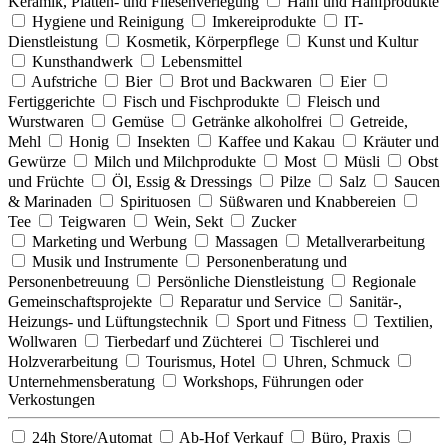
Keramik, Platten- und Fliesenverlegung
Hanf und Hanfprodukte
Hygiene und Reinigung
Imkereiprodukte
IT-
Dienstleistung
Kosmetik, Körperpflege
Kunst und Kultur
Kunsthandwerk
Lebensmittel
Aufstriche
Bier
Brot und Backwaren
Eier
Fertiggerichte
Fisch und Fischprodukte
Fleisch und
Wurstwaren
Gemüse
Getränke alkoholfrei
Getreide,
Mehl
Honig
Insekten
Kaffee und Kakau
Kräuter und
Gewürze
Milch und Milchprodukte
Most
Müsli
Obst
und Früchte
Öl, Essig & Dressings
Pilze
Salz
Saucen
& Marinaden
Spirituosen
Süßwaren und Knabbereien
Tee
Teigwaren
Wein, Sekt
Zucker
Marketing und Werbung
Massagen
Metallverarbeitung
Musik und Instrumente
Personenberatung und
Personenbetreuung
Persönliche Dienstleistung
Regionale
Gemeinschaftsprojekte
Reparatur und Service
Sanitär-,
Heizungs- und Lüftungstechnik
Sport und Fitness
Textilien,
Wollwaren
Tierbedarf und Züchterei
Tischlerei und
Holzverarbeitung
Tourismus, Hotel
Uhren, Schmuck
Unternehmensberatung
Workshops, Führungen oder
Verkostungen
24h Store/Automat
Ab-Hof Verkauf
Büro, Praxis