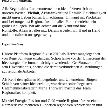
Fuxsprung entfernt.
Alle Regionalfux-Partnerunternehmen identifizieren sich mit
unseren Werten:
Vielfalt
,
Achtsamkeit
und
Familie
. Reichhaltigkeit
macht unser Leben bunter. Ein achtsamer Umgang mit Produkten
und Leistungen ist Regionalfux und allen Partnerbetrieben ein
großes Anliegen. Wir alle achten auf die Natur und ihre
Rohstoffe. Allein ist alles nix. Darum arbeiten wir Hand in Hand
und unterstützen uns gegenseitig.
Regionalfux-Story
Unsere Plattform Regionalfux ist 2019 als Herzensangelegenheit
von René Schwung entstanden. Schon lange vor der Umsetzung der
Idee, sorgten die immer mächtiger werdenden Großkonzerne für
sein Unverständnis, ebenso die damit verbundenen Auswirkungen
auf regionale Anbieter.
Als René den späteren Mitbegründer und Unternehmer Jürgen
Schieh von seiner Idee erzählte, war dieser sofort begeistert.
Unternehmensberaterin Maria Thorwartl machte das Team
Regionalfux komplett.
Mit viel Energie, Passion und Geld wurde Regionalfux zu einem
Netzwerk von mehreren Hunderten regionalen Anbieterinnen und