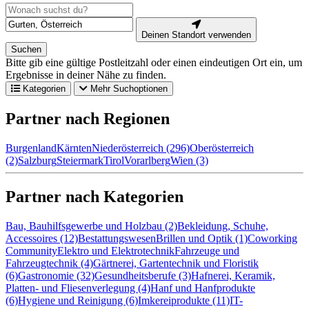
Deinen Standort verwenden
Suchen
Bitte gib eine gültige Postleitzahl oder einen eindeutigen Ort ein, um
Ergebnisse in deiner Nähe zu finden.
Kategorien
Mehr Suchoptionen
Partner nach Regionen
Burgenland
Kärnten
Niederösterreich (296)
Oberösterreich
(2)
Salzburg
Steiermark
Tirol
Vorarlberg
Wien (3)
Partner nach Kategorien
Bau, Bauhilfsgewerbe und Holzbau (2)
Bekleidung, Schuhe,
Accessoires (12)
Bestattungswesen
Brillen und Optik (1)
Coworking
Community
Elektro und Elektrotechnik
Fahrzeuge und
Fahrzeugtechnik (4)
Gärtnerei, Gartentechnik und Floristik
(6)
Gastronomie (32)
Gesundheitsberufe (3)
Hafnerei, Keramik,
Platten- und Fliesenverlegung (4)
Hanf und Hanfprodukte
(6)
Hygiene und Reinigung (6)
Imkereiprodukte (11)
IT-