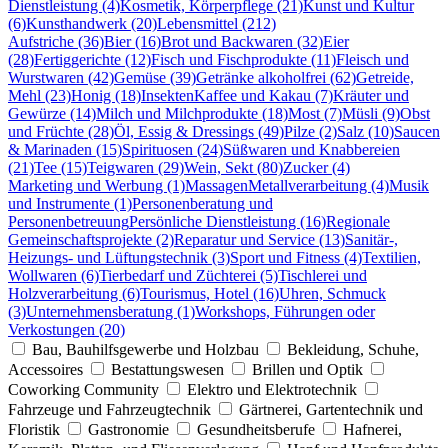
Dienstleistung (4)
Kosmetik, Körperpflege (21)
Kunst und Kultur
(6)
Kunsthandwerk (20)
Lebensmittel (212)
Aufstriche (36)
Bier (16)
Brot und Backwaren (32)
Eier
(28)
Fertiggerichte (12)
Fisch und Fischprodukte (11)
Fleisch und
Wurstwaren (42)
Gemüse (39)
Getränke alkoholfrei (62)
Getreide,
Mehl (23)
Honig (18)
Insekten
Kaffee und Kakau (7)
Kräuter und
Gewürze (14)
Milch und Milchprodukte (18)
Most (7)
Müsli (9)
Obst
und Früchte (28)
Öl, Essig & Dressings (49)
Pilze (2)
Salz (10)
Saucen
& Marinaden (15)
Spirituosen (24)
Süßwaren und Knabbereien
(21)
Tee (15)
Teigwaren (29)
Wein, Sekt (80)
Zucker (4)
Marketing und Werbung (1)
Massagen
Metallverarbeitung (4)
Musik
und Instrumente (1)
Personenberatung und
Personenbetreuung
Persönliche Dienstleistung (16)
Regionale
Gemeinschaftsprojekte (2)
Reparatur und Service (13)
Sanitär-,
Heizungs- und Lüftungstechnik (3)
Sport und Fitness (4)
Textilien,
Wollwaren (6)
Tierbedarf und Züchterei (5)
Tischlerei und
Holzverarbeitung (6)
Tourismus, Hotel (16)
Uhren, Schmuck
(3)
Unternehmensberatung (1)
Workshops, Führungen oder
Verkostungen (20)
Bau, Bauhilfsgewerbe und Holzbau
Bekleidung, Schuhe,
Accessoires
Bestattungswesen
Brillen und Optik
Coworking Community
Elektro und Elektrotechnik
Fahrzeuge und Fahrzeugtechnik
Gärtnerei, Gartentechnik und
Floristik
Gastronomie
Gesundheitsberufe
Hafnerei,