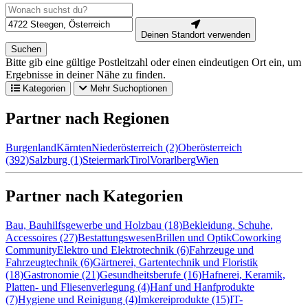
Deinen Standort verwenden
Suchen
Bitte gib eine gültige Postleitzahl oder einen eindeutigen Ort ein, um
Ergebnisse in deiner Nähe zu finden.
Kategorien
Mehr Suchoptionen
Partner nach Regionen
Burgenland
Kärnten
Niederösterreich (2)
Oberösterreich
(392)
Salzburg (1)
Steiermark
Tirol
Vorarlberg
Wien
Partner nach Kategorien
Bau, Bauhilfsgewerbe und Holzbau (18)
Bekleidung, Schuhe,
Accessoires (27)
Bestattungswesen
Brillen und Optik
Coworking
Community
Elektro und Elektrotechnik (6)
Fahrzeuge und
Fahrzeugtechnik (6)
Gärtnerei, Gartentechnik und Floristik
(18)
Gastronomie (21)
Gesundheitsberufe (16)
Hafnerei, Keramik,
Platten- und Fliesenverlegung (4)
Hanf und Hanfprodukte
(7)
Hygiene und Reinigung (4)
Imkereiprodukte (15)
IT-