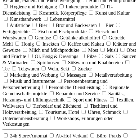
Keramik, Platten- und Fliesenverlegung
Hanf und Hanfprodukte
Hygiene und Reinigung
Imkereiprodukte
IT-
Dienstleistung
Kosmetik, Körperpflege
Kunst und Kultur
Kunsthandwerk
Lebensmittel
Aufstriche
Bier
Brot und Backwaren
Eier
Fertiggerichte
Fisch und Fischprodukte
Fleisch und
Wurstwaren
Gemüse
Getränke alkoholfrei
Getreide,
Mehl
Honig
Insekten
Kaffee und Kakau
Kräuter und
Gewürze
Milch und Milchprodukte
Most
Müsli
Obst
und Früchte
Öl, Essig & Dressings
Pilze
Salz
Saucen
& Marinaden
Spirituosen
Süßwaren und Knabbereien
Tee
Teigwaren
Wein, Sekt
Zucker
Marketing und Werbung
Massagen
Metallverarbeitung
Musik und Instrumente
Personenberatung und
Personenbetreuung
Persönliche Dienstleistung
Regionale
Gemeinschaftsprojekte
Reparatur und Service
Sanitär-,
Heizungs- und Lüftungstechnik
Sport und Fitness
Textilien,
Wollwaren
Tierbedarf und Züchterei
Tischlerei und
Holzverarbeitung
Tourismus, Hotel
Uhren, Schmuck
Unternehmensberatung
Workshops, Führungen oder
Verkostungen
24h Store/Automat
Ab-Hof Verkauf
Büro, Praxis