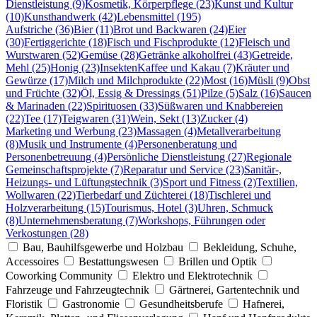
Dienstleistung (9)
Kosmetik, Körperpflege (23)
Kunst und Kultur
(10)
Kunsthandwerk (42)
Lebensmittel (195)
Aufstriche (36)
Bier (11)
Brot und Backwaren (24)
Eier
(30)
Fertiggerichte (18)
Fisch und Fischprodukte (12)
Fleisch und
Wurstwaren (52)
Gemüse (28)
Getränke alkoholfrei (43)
Getreide,
Mehl (25)
Honig (23)
Insekten
Kaffee und Kakau (7)
Kräuter und
Gewürze (17)
Milch und Milchprodukte (22)
Most (16)
Müsli (9)
Obst
und Früchte (32)
Öl, Essig & Dressings (51)
Pilze (5)
Salz (16)
Saucen
& Marinaden (22)
Spirituosen (33)
Süßwaren und Knabbereien
(22)
Tee (17)
Teigwaren (31)
Wein, Sekt (13)
Zucker (4)
Marketing und Werbung (23)
Massagen (4)
Metallverarbeitung
(8)
Musik und Instrumente (4)
Personenberatung und
Personenbetreuung (4)
Persönliche Dienstleistung (27)
Regionale
Gemeinschaftsprojekte (7)
Reparatur und Service (23)
Sanitär-,
Heizungs- und Lüftungstechnik (3)
Sport und Fitness (2)
Textilien,
Wollwaren (22)
Tierbedarf und Züchterei (18)
Tischlerei und
Holzverarbeitung (15)
Tourismus, Hotel (3)
Uhren, Schmuck
(8)
Unternehmensberatung (7)
Workshops, Führungen oder
Verkostungen (28)
Bau, Bauhilfsgewerbe und Holzbau
Bekleidung, Schuhe,
Accessoires
Bestattungswesen
Brillen und Optik
Coworking Community
Elektro und Elektrotechnik
Fahrzeuge und Fahrzeugtechnik
Gärtnerei, Gartentechnik und
Floristik
Gastronomie
Gesundheitsberufe
Hafnerei,