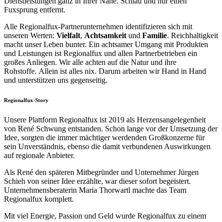
Dienstleistungen ganz in Ihrer Nähe. Schlau und nur einen
Fuxsprung entfernt.
Alle Regionalfux-Partnerunternehmen identifizieren sich mit
unseren Werten:
Vielfalt
,
Achtsamkeit
und
Familie
. Reichhaltigkeit
macht unser Leben bunter. Ein achtsamer Umgang mit Produkten
und Leistungen ist Regionalfux und allen Partnerbetrieben ein
großes Anliegen. Wir alle achten auf die Natur und ihre
Rohstoffe. Allein ist alles nix. Darum arbeiten wir Hand in Hand
und unterstützen uns gegenseitig.
Regionalfux-Story
Unsere Plattform Regionalfux ist 2019 als Herzensangelegenheit
von René Schwung entstanden. Schon lange vor der Umsetzung der
Idee, sorgten die immer mächtiger werdenden Großkonzerne für
sein Unverständnis, ebenso die damit verbundenen Auswirkungen
auf regionale Anbieter.
Als René den späteren Mitbegründer und Unternehmer Jürgen
Schieh von seiner Idee erzählte, war dieser sofort begeistert.
Unternehmensberaterin Maria Thorwartl machte das Team
Regionalfux komplett.
Mit viel Energie, Passion und Geld wurde Regionalfux zu einem