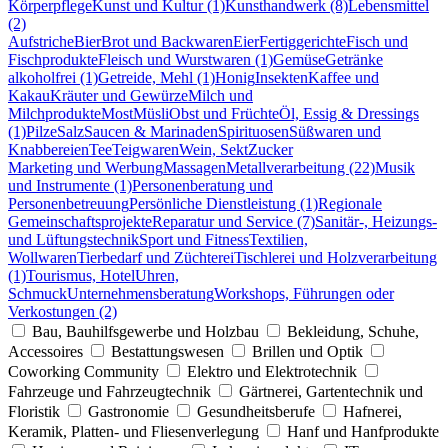
Körperpflege
Kunst und Kultur (1)
Kunsthandwerk (8)
Lebensmittel
(2)
Aufstriche
Bier
Brot und Backwaren
Eier
Fertiggerichte
Fisch und
Fischprodukte
Fleisch und Wurstwaren (1)
Gemüse
Getränke
alkoholfrei (1)
Getreide, Mehl (1)
Honig
Insekten
Kaffee und
Kakau
Kräuter und Gewürze
Milch und
Milchprodukte
Most
Müsli
Obst und Früchte
Öl, Essig & Dressings
(1)
Pilze
Salz
Saucen & Marinaden
Spirituosen
Süßwaren und
Knabbereien
Tee
Teigwaren
Wein, Sekt
Zucker
Marketing und Werbung
Massagen
Metallverarbeitung (22)
Musik
und Instrumente (1)
Personenberatung und
Personenbetreuung
Persönliche Dienstleistung (1)
Regionale
Gemeinschaftsprojekte
Reparatur und Service (7)
Sanitär-, Heizungs-
und Lüftungstechnik
Sport und Fitness
Textilien,
Wollwaren
Tierbedarf und Züchterei
Tischlerei und Holzverarbeitung
(1)
Tourismus, Hotel
Uhren,
Schmuck
Unternehmensberatung
Workshops, Führungen oder
Verkostungen (2)
Bau, Bauhilfsgewerbe und Holzbau
Bekleidung, Schuhe,
Accessoires
Bestattungswesen
Brillen und Optik
Coworking Community
Elektro und Elektrotechnik
Fahrzeuge und Fahrzeugtechnik
Gärtnerei, Gartentechnik und
Floristik
Gastronomie
Gesundheitsberufe
Hafnerei,
Keramik, Platten- und Fliesenverlegung
Hanf und Hanfprodukte