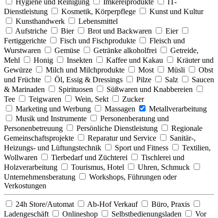
Hygiene und Reinigung
Imkereiprodukte
IT-
Dienstleistung
Kosmetik, Körperpflege
Kunst und Kultur
Kunsthandwerk
Lebensmittel
Aufstriche
Bier
Brot und Backwaren
Eier
Fertiggerichte
Fisch und Fischprodukte
Fleisch und
Wurstwaren
Gemüse
Getränke alkoholfrei
Getreide,
Mehl
Honig
Insekten
Kaffee und Kakau
Kräuter und
Gewürze
Milch und Milchprodukte
Most
Müsli
Obst
und Früchte
Öl, Essig & Dressings
Pilze
Salz
Saucen
& Marinaden
Spirituosen
Süßwaren und Knabbereien
Tee
Teigwaren
Wein, Sekt
Zucker
Marketing und Werbung
Massagen
Metallverarbeitung
Musik und Instrumente
Personenberatung und
Personenbetreuung
Persönliche Dienstleistung
Regionale
Gemeinschaftsprojekte
Reparatur und Service
Sanitär-,
Heizungs- und Lüftungstechnik
Sport und Fitness
Textilien,
Wollwaren
Tierbedarf und Züchterei
Tischlerei und
Holzverarbeitung
Tourismus, Hotel
Uhren, Schmuck
Unternehmensberatung
Workshops, Führungen oder
Verkostungen
24h Store/Automat
Ab-Hof Verkauf
Büro, Praxis
Ladengeschäft
Onlineshop
Selbstbedienungsladen
Vor