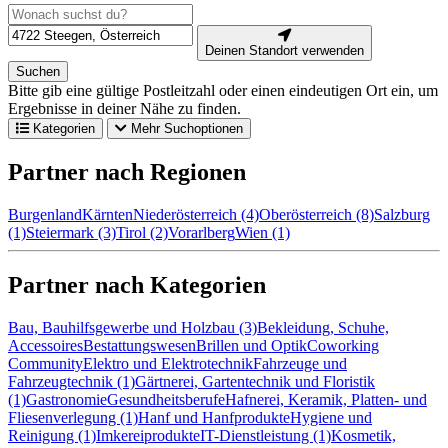
Deinen Standort verwenden
Suchen
Bitte gib eine gültige Postleitzahl oder einen eindeutigen Ort ein, um
Ergebnisse in deiner Nähe zu finden.
Kategorien
Mehr Suchoptionen
Partner nach Regionen
Burgenland
Kärnten
Niederösterreich (4)
Oberösterreich (8)
Salzburg
(1)
Steiermark (3)
Tirol (2)
Vorarlberg
Wien (1)
Partner nach Kategorien
Bau, Bauhilfsgewerbe und Holzbau (3)
Bekleidung, Schuhe,
Accessoires
Bestattungswesen
Brillen und Optik
Coworking
Community
Elektro und Elektrotechnik
Fahrzeuge und
Fahrzeugtechnik (1)
Gärtnerei, Gartentechnik und Floristik
(1)
Gastronomie
Gesundheitsberufe
Hafnerei, Keramik, Platten- und
Fliesenverlegung (1)
Hanf und Hanfprodukte
Hygiene und
Reinigung (1)
Imkereiprodukte
IT-Dienstleistung (1)
Kosmetik,