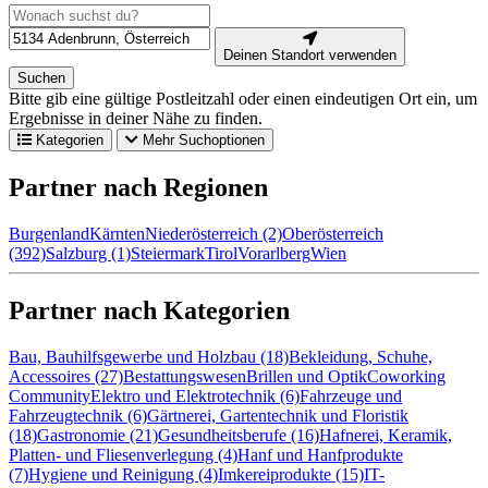
Deinen Standort verwenden
Suchen
Bitte gib eine gültige Postleitzahl oder einen eindeutigen Ort ein, um
Ergebnisse in deiner Nähe zu finden.
Kategorien
Mehr Suchoptionen
Partner nach Regionen
Burgenland
Kärnten
Niederösterreich (2)
Oberösterreich
(392)
Salzburg (1)
Steiermark
Tirol
Vorarlberg
Wien
Partner nach Kategorien
Bau, Bauhilfsgewerbe und Holzbau (18)
Bekleidung, Schuhe,
Accessoires (27)
Bestattungswesen
Brillen und Optik
Coworking
Community
Elektro und Elektrotechnik (6)
Fahrzeuge und
Fahrzeugtechnik (6)
Gärtnerei, Gartentechnik und Floristik
(18)
Gastronomie (21)
Gesundheitsberufe (16)
Hafnerei, Keramik,
Platten- und Fliesenverlegung (4)
Hanf und Hanfprodukte
(7)
Hygiene und Reinigung (4)
Imkereiprodukte (15)
IT-