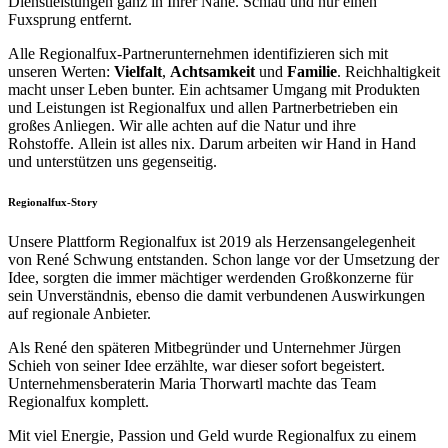
Dienstleistungen ganz in Ihrer Nähe. Schlau und nur einen
Fuxsprung entfernt.
Alle Regionalfux-Partnerunternehmen identifizieren sich mit
unseren Werten:
Vielfalt
,
Achtsamkeit
und
Familie
. Reichhaltigkeit
macht unser Leben bunter. Ein achtsamer Umgang mit Produkten
und Leistungen ist Regionalfux und allen Partnerbetrieben ein
großes Anliegen. Wir alle achten auf die Natur und ihre
Rohstoffe. Allein ist alles nix. Darum arbeiten wir Hand in Hand
und unterstützen uns gegenseitig.
Regionalfux-Story
Unsere Plattform Regionalfux ist 2019 als Herzensangelegenheit
von René Schwung entstanden. Schon lange vor der Umsetzung der
Idee, sorgten die immer mächtiger werdenden Großkonzerne für
sein Unverständnis, ebenso die damit verbundenen Auswirkungen
auf regionale Anbieter.
Als René den späteren Mitbegründer und Unternehmer Jürgen
Schieh von seiner Idee erzählte, war dieser sofort begeistert.
Unternehmensberaterin Maria Thorwartl machte das Team
Regionalfux komplett.
Mit viel Energie, Passion und Geld wurde Regionalfux zu einem