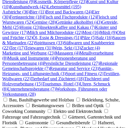
Dienstleistung (9)
Kosmetik, Körperpflege (23)
Kunst und Kultur
(10)
Kunsthandwerk (42)
Lebensmittel (195)
Aufstriche (36)
Bier (11)
Brot und Backwaren (24)
Eier
(30)
Fertiggerichte (18)
Fisch und Fischprodukte (12)
Fleisch und
Wurstwaren (52)
Gemüse (28)
Getränke alkoholfrei (43)
Getreide,
Mehl (25)
Honig (23)
Insekten
Kaffee und Kakau (7)
Kräuter und
Gewürze (17)
Milch und Milchprodukte (22)
Most (16)
Müsli (9)
Obst
und Früchte (32)
Öl, Essig & Dressings (51)
Pilze (5)
Salz (16)
Saucen
& Marinaden (22)
Spirituosen (33)
Süßwaren und Knabbereien
(22)
Tee (17)
Teigwaren (31)
Wein, Sekt (13)
Zucker (4)
Marketing und Werbung (23)
Massagen (4)
Metallverarbeitung
(8)
Musik und Instrumente (4)
Personenberatung und
Personenbetreuung (4)
Persönliche Dienstleistung (27)
Regionale
Gemeinschaftsprojekte (7)
Reparatur und Service (23)
Sanitär-,
Heizungs- und Lüftungstechnik (3)
Sport und Fitness (2)
Textilien,
Wollwaren (22)
Tierbedarf und Züchterei (18)
Tischlerei und
Holzverarbeitung (15)
Tourismus, Hotel (3)
Uhren, Schmuck
(8)
Unternehmensberatung (7)
Workshops, Führungen oder
Verkostungen (28)
Bau, Bauhilfsgewerbe und Holzbau
Bekleidung, Schuhe,
Accessoires
Bestattungswesen
Brillen und Optik
Coworking Community
Elektro und Elektrotechnik
Fahrzeuge und Fahrzeugtechnik
Gärtnerei, Gartentechnik und
Floristik
Gastronomie
Gesundheitsberufe
Hafnerei,