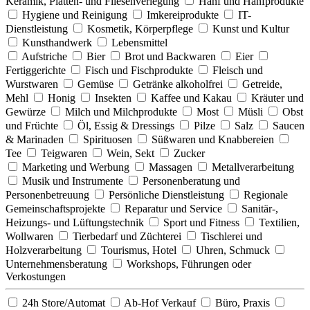
Keramik, Platten- und Fliesenverlegung
Hanf und Hanfprodukte
Hygiene und Reinigung
Imkereiprodukte
IT-
Dienstleistung
Kosmetik, Körperpflege
Kunst und Kultur
Kunsthandwerk
Lebensmittel
Aufstriche
Bier
Brot und Backwaren
Eier
Fertiggerichte
Fisch und Fischprodukte
Fleisch und
Wurstwaren
Gemüse
Getränke alkoholfrei
Getreide,
Mehl
Honig
Insekten
Kaffee und Kakau
Kräuter und
Gewürze
Milch und Milchprodukte
Most
Müsli
Obst
und Früchte
Öl, Essig & Dressings
Pilze
Salz
Saucen
& Marinaden
Spirituosen
Süßwaren und Knabbereien
Tee
Teigwaren
Wein, Sekt
Zucker
Marketing und Werbung
Massagen
Metallverarbeitung
Musik und Instrumente
Personenberatung und
Personenbetreuung
Persönliche Dienstleistung
Regionale
Gemeinschaftsprojekte
Reparatur und Service
Sanitär-,
Heizungs- und Lüftungstechnik
Sport und Fitness
Textilien,
Wollwaren
Tierbedarf und Züchterei
Tischlerei und
Holzverarbeitung
Tourismus, Hotel
Uhren, Schmuck
Unternehmensberatung
Workshops, Führungen oder
Verkostungen
24h Store/Automat
Ab-Hof Verkauf
Büro, Praxis