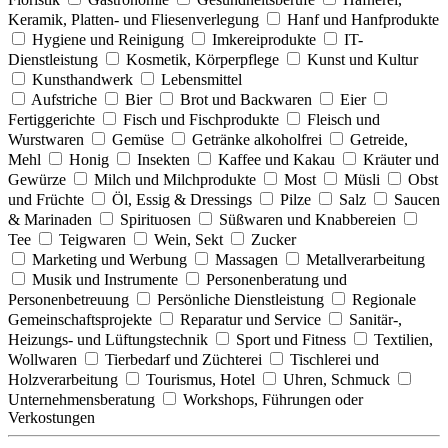
Keramik, Platten- und Fliesenverlegung
Hanf und Hanfprodukte
Hygiene und Reinigung
Imkereiprodukte
IT-
Dienstleistung
Kosmetik, Körperpflege
Kunst und Kultur
Kunsthandwerk
Lebensmittel
Aufstriche
Bier
Brot und Backwaren
Eier
Fertiggerichte
Fisch und Fischprodukte
Fleisch und
Wurstwaren
Gemüse
Getränke alkoholfrei
Getreide,
Mehl
Honig
Insekten
Kaffee und Kakau
Kräuter und
Gewürze
Milch und Milchprodukte
Most
Müsli
Obst
und Früchte
Öl, Essig & Dressings
Pilze
Salz
Saucen
& Marinaden
Spirituosen
Süßwaren und Knabbereien
Tee
Teigwaren
Wein, Sekt
Zucker
Marketing und Werbung
Massagen
Metallverarbeitung
Musik und Instrumente
Personenberatung und
Personenbetreuung
Persönliche Dienstleistung
Regionale
Gemeinschaftsprojekte
Reparatur und Service
Sanitär-,
Heizungs- und Lüftungstechnik
Sport und Fitness
Textilien,
Wollwaren
Tierbedarf und Züchterei
Tischlerei und
Holzverarbeitung
Tourismus, Hotel
Uhren, Schmuck
Unternehmensberatung
Workshops, Führungen oder
Verkostungen