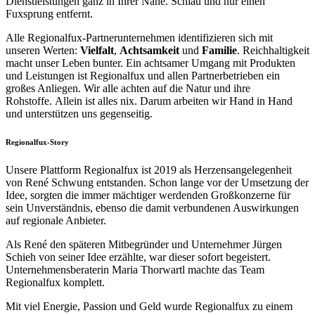
Dienstleistungen ganz in Ihrer Nähe. Schlau und nur einen
Fuxsprung entfernt.
Alle Regionalfux-Partnerunternehmen identifizieren sich mit
unseren Werten:
Vielfalt
,
Achtsamkeit
und
Familie
. Reichhaltigkeit
macht unser Leben bunter. Ein achtsamer Umgang mit Produkten
und Leistungen ist Regionalfux und allen Partnerbetrieben ein
großes Anliegen. Wir alle achten auf die Natur und ihre
Rohstoffe. Allein ist alles nix. Darum arbeiten wir Hand in Hand
und unterstützen uns gegenseitig.
Regionalfux-Story
Unsere Plattform Regionalfux ist 2019 als Herzensangelegenheit
von René Schwung entstanden. Schon lange vor der Umsetzung der
Idee, sorgten die immer mächtiger werdenden Großkonzerne für
sein Unverständnis, ebenso die damit verbundenen Auswirkungen
auf regionale Anbieter.
Als René den späteren Mitbegründer und Unternehmer Jürgen
Schieh von seiner Idee erzählte, war dieser sofort begeistert.
Unternehmensberaterin Maria Thorwartl machte das Team
Regionalfux komplett.
Mit viel Energie, Passion und Geld wurde Regionalfux zu einem