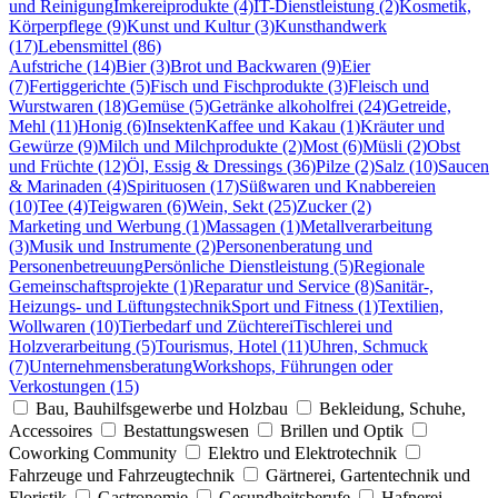
und Reinigung
Imkereiprodukte (4)
IT-Dienstleistung (2)
Kosmetik,
Körperpflege (9)
Kunst und Kultur (3)
Kunsthandwerk
(17)
Lebensmittel (86)
Aufstriche (14)
Bier (3)
Brot und Backwaren (9)
Eier
(7)
Fertiggerichte (5)
Fisch und Fischprodukte (3)
Fleisch und
Wurstwaren (18)
Gemüse (5)
Getränke alkoholfrei (24)
Getreide,
Mehl (11)
Honig (6)
Insekten
Kaffee und Kakau (1)
Kräuter und
Gewürze (9)
Milch und Milchprodukte (2)
Most (6)
Müsli (2)
Obst
und Früchte (12)
Öl, Essig & Dressings (36)
Pilze (2)
Salz (10)
Saucen
& Marinaden (4)
Spirituosen (17)
Süßwaren und Knabbereien
(10)
Tee (4)
Teigwaren (6)
Wein, Sekt (25)
Zucker (2)
Marketing und Werbung (1)
Massagen (1)
Metallverarbeitung
(3)
Musik und Instrumente (2)
Personenberatung und
Personenbetreuung
Persönliche Dienstleistung (5)
Regionale
Gemeinschaftsprojekte (1)
Reparatur und Service (8)
Sanitär-,
Heizungs- und Lüftungstechnik
Sport und Fitness (1)
Textilien,
Wollwaren (10)
Tierbedarf und Züchterei
Tischlerei und
Holzverarbeitung (5)
Tourismus, Hotel (11)
Uhren, Schmuck
(7)
Unternehmensberatung
Workshops, Führungen oder
Verkostungen (15)
Bau, Bauhilfsgewerbe und Holzbau
Bekleidung, Schuhe,
Accessoires
Bestattungswesen
Brillen und Optik
Coworking Community
Elektro und Elektrotechnik
Fahrzeuge und Fahrzeugtechnik
Gärtnerei, Gartentechnik und
Floristik
Gastronomie
Gesundheitsberufe
Hafnerei,