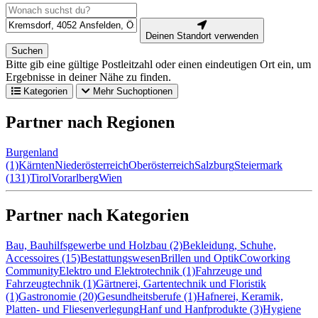
Deinen Standort verwenden
Suchen
Bitte gib eine gültige Postleitzahl oder einen eindeutigen Ort ein, um
Ergebnisse in deiner Nähe zu finden.
Kategorien
Mehr Suchoptionen
Partner nach Regionen
Burgenland
(1)
Kärnten
Niederösterreich
Oberösterreich
Salzburg
Steiermark
(131)
Tirol
Vorarlberg
Wien
Partner nach Kategorien
Bau, Bauhilfsgewerbe und Holzbau (2)
Bekleidung, Schuhe,
Accessoires (15)
Bestattungswesen
Brillen und Optik
Coworking
Community
Elektro und Elektrotechnik (1)
Fahrzeuge und
Fahrzeugtechnik (1)
Gärtnerei, Gartentechnik und Floristik
(1)
Gastronomie (20)
Gesundheitsberufe (1)
Hafnerei, Keramik,
Platten- und Fliesenverlegung
Hanf und Hanfprodukte (3)
Hygiene