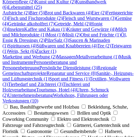
Körperpflege (2)
Kunst und Kultur (2)
Kunsthandwerk
(6)
Lebensmittel (25)
Aufstriche (2)
Bier (5)
Brot und Backwaren (4)
Eier (2)
Fertiggerichte
(3)
Fisch und Fischprodukte (2)
Fleisch und Wurstwaren (3)
Gemüse
(4)
Getränke alkoholfrei (7)
Getreide, Mehl (2)
Honig
(3)
Insekten
Kaffee und Kakau (1)
Kräuter und Gewürze (4)
Milch
und Milchprodukte (1)
Most (1)
Müsli (2)
Obst und Früchte (1)
Öl,
Essig & Dressings (2)
Pilze
Salz (3)
Saucen & Marinaden
(1)
Spirituosen (4)
Süßwaren und Knabbereien (4)
Tee (2)
Teigwaren
(1)
Wein, Sekt (6)
Zucker (1)
Marketing und Werbung (2)
Massagen
Metallverarbeitung (1)
Musik
und Instrumente
Personenberatung und
Personenbetreuung
Persönliche Dienstleistung (3)
Regionale
Gemeinschaftsprojekte
Reparatur und Service (8)
Sanitär-, Heizungs-
und Lüftungstechnik (1)
Sport und Fitness (1)
Textilien, Wollwaren
(3)
Tierbedarf und Züchterei (3)
Tischlerei und
Holzverarbeitung
Tourismus, Hotel (4)
Uhren, Schmuck
(2)
Unternehmensberatung
Workshops, Führungen oder
Verkostungen (10)
Bau, Bauhilfsgewerbe und Holzbau
Bekleidung, Schuhe,
Accessoires
Bestattungswesen
Brillen und Optik
Coworking Community
Elektro und Elektrotechnik
Fahrzeuge und Fahrzeugtechnik
Gärtnerei, Gartentechnik und
Floristik
Gastronomie
Gesundheitsberufe
Hafnerei,