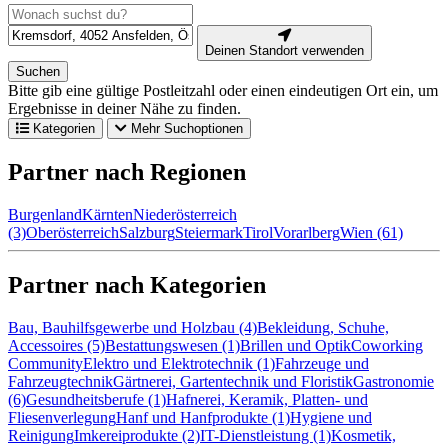
Deinen Standort verwenden
Suchen
Bitte gib eine gültige Postleitzahl oder einen eindeutigen Ort ein, um
Ergebnisse in deiner Nähe zu finden.
Kategorien
Mehr Suchoptionen
Partner nach Regionen
Burgenland
Kärnten
Niederösterreich
(3)
Oberösterreich
Salzburg
Steiermark
Tirol
Vorarlberg
Wien (61)
Partner nach Kategorien
Bau, Bauhilfsgewerbe und Holzbau (4)
Bekleidung, Schuhe,
Accessoires (5)
Bestattungswesen (1)
Brillen und Optik
Coworking
Community
Elektro und Elektrotechnik (1)
Fahrzeuge und
Fahrzeugtechnik
Gärtnerei, Gartentechnik und Floristik
Gastronomie
(6)
Gesundheitsberufe (1)
Hafnerei, Keramik, Platten- und
Fliesenverlegung
Hanf und Hanfprodukte (1)
Hygiene und
Reinigung
Imkereiprodukte (2)
IT-Dienstleistung (1)
Kosmetik,