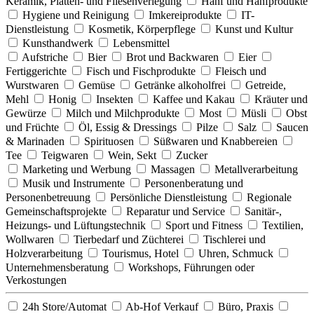
Keramik, Platten- und Fliesenverlegung
Hanf und Hanfprodukte
Hygiene und Reinigung
Imkereiprodukte
IT-
Dienstleistung
Kosmetik, Körperpflege
Kunst und Kultur
Kunsthandwerk
Lebensmittel
Aufstriche
Bier
Brot und Backwaren
Eier
Fertiggerichte
Fisch und Fischprodukte
Fleisch und
Wurstwaren
Gemüse
Getränke alkoholfrei
Getreide,
Mehl
Honig
Insekten
Kaffee und Kakau
Kräuter und
Gewürze
Milch und Milchprodukte
Most
Müsli
Obst
und Früchte
Öl, Essig & Dressings
Pilze
Salz
Saucen
& Marinaden
Spirituosen
Süßwaren und Knabbereien
Tee
Teigwaren
Wein, Sekt
Zucker
Marketing und Werbung
Massagen
Metallverarbeitung
Musik und Instrumente
Personenberatung und
Personenbetreuung
Persönliche Dienstleistung
Regionale
Gemeinschaftsprojekte
Reparatur und Service
Sanitär-,
Heizungs- und Lüftungstechnik
Sport und Fitness
Textilien,
Wollwaren
Tierbedarf und Züchterei
Tischlerei und
Holzverarbeitung
Tourismus, Hotel
Uhren, Schmuck
Unternehmensberatung
Workshops, Führungen oder
Verkostungen
24h Store/Automat
Ab-Hof Verkauf
Büro, Praxis