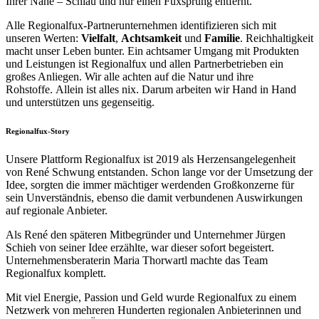
Ihrer Nähe – Schlau und nur einen Fuxsprung entfernt.
Alle Regionalfux-Partnerunternehmen identifizieren sich mit
unseren Werten:
Vielfalt
,
Achtsamkeit
und
Familie
. Reichhaltigkeit
macht unser Leben bunter. Ein achtsamer Umgang mit Produkten
und Leistungen ist Regionalfux und allen Partnerbetrieben ein
großes Anliegen. Wir alle achten auf die Natur und ihre
Rohstoffe. Allein ist alles nix. Darum arbeiten wir Hand in Hand
und unterstützen uns gegenseitig.
Regionalfux-Story
Unsere Plattform Regionalfux ist 2019 als Herzensangelegenheit
von René Schwung entstanden. Schon lange vor der Umsetzung der
Idee, sorgten die immer mächtiger werdenden Großkonzerne für
sein Unverständnis, ebenso die damit verbundenen Auswirkungen
auf regionale Anbieter.
Als René den späteren Mitbegründer und Unternehmer Jürgen
Schieh von seiner Idee erzählte, war dieser sofort begeistert.
Unternehmensberaterin Maria Thorwartl machte das Team
Regionalfux komplett.
Mit viel Energie, Passion und Geld wurde Regionalfux zu einem
Netzwerk von mehreren Hunderten regionalen Anbieterinnen und