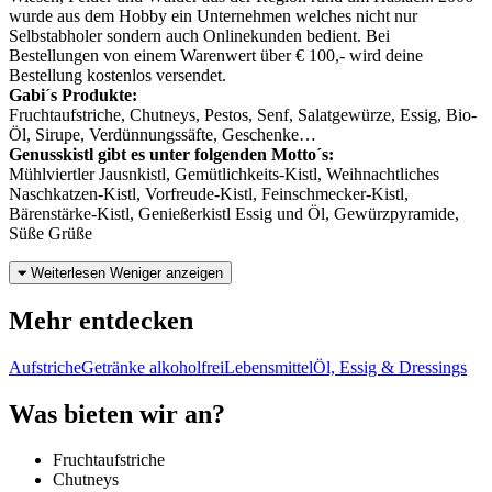
wurde aus dem Hobby ein Unternehmen welches nicht nur
Selbstabholer sondern auch Onlinekunden bedient. Bei
Bestellungen von einem Warenwert über € 100,- wird deine
Bestellung kostenlos versendet.
Gabi´s Produkte:
Fruchtaufstriche, Chutneys, Pestos, Senf, Salatgewürze, Essig, Bio-
Öl, Sirupe, Verdünnungssäfte, Geschenke…
Genusskistl gibt es unter folgenden Motto´s:
Mühlviertler Jausnkistl, Gemütlichkeits-Kistl, Weihnachtliches
Naschkatzen-Kistl, Vorfreude-Kistl, Feinschmecker-Kistl,
Bärenstärke-Kistl, Genießerkistl Essig und Öl, Gewürzpyramide,
Süße Grüße
Weiterlesen
Weniger anzeigen
Mehr entdecken
Aufstriche
Getränke alkoholfrei
Lebensmittel
Öl, Essig & Dressings
Was bieten wir an?
Fruchtaufstriche
Chutneys