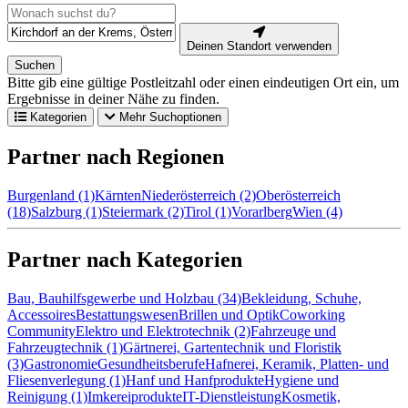
Deinen Standort verwenden
Suchen
Bitte gib eine gültige Postleitzahl oder einen eindeutigen Ort ein, um
Ergebnisse in deiner Nähe zu finden.
Kategorien
Mehr Suchoptionen
Partner nach Regionen
Burgenland (1)
Kärnten
Niederösterreich (2)
Oberösterreich
(18)
Salzburg (1)
Steiermark (2)
Tirol (1)
Vorarlberg
Wien (4)
Partner nach Kategorien
Bau, Bauhilfsgewerbe und Holzbau (34)
Bekleidung, Schuhe,
Accessoires
Bestattungswesen
Brillen und Optik
Coworking
Community
Elektro und Elektrotechnik (2)
Fahrzeuge und
Fahrzeugtechnik (1)
Gärtnerei, Gartentechnik und Floristik
(3)
Gastronomie
Gesundheitsberufe
Hafnerei, Keramik, Platten- und
Fliesenverlegung (1)
Hanf und Hanfprodukte
Hygiene und
Reinigung (1)
Imkereiprodukte
IT-Dienstleistung
Kosmetik,