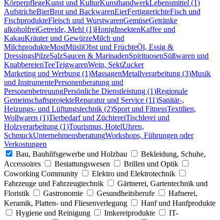
Körperpflege
Kunst und Kultur
Kunsthandwerk
Lebensmittel (1)
Aufstriche
Bier
Brot und Backwaren
Eier
Fertiggerichte
Fisch und
Fischprodukte
Fleisch und Wurstwaren
Gemüse
Getränke
alkoholfrei
Getreide, Mehl (1)
Honig
Insekten
Kaffee und
Kakau
Kräuter und Gewürze
Milch und
Milchprodukte
Most
Müsli
Obst und Früchte
Öl, Essig &
Dressings
Pilze
Salz
Saucen & Marinaden
Spirituosen
Süßwaren und
Knabbereien
Tee
Teigwaren
Wein, Sekt
Zucker
Marketing und Werbung (1)
Massagen
Metallverarbeitung (3)
Musik
und Instrumente
Personenberatung und
Personenbetreuung
Persönliche Dienstleistung (1)
Regionale
Gemeinschaftsprojekte
Reparatur und Service (11)
Sanitär-,
Heizungs- und Lüftungstechnik (2)
Sport und Fitness
Textilien,
Wollwaren (1)
Tierbedarf und Züchterei
Tischlerei und
Holzverarbeitung (1)
Tourismus, Hotel
Uhren,
Schmuck
Unternehmensberatung
Workshops, Führungen oder
Verkostungen
Bau, Bauhilfsgewerbe und Holzbau
Bekleidung, Schuhe,
Accessoires
Bestattungswesen
Brillen und Optik
Coworking Community
Elektro und Elektrotechnik
Fahrzeuge und Fahrzeugtechnik
Gärtnerei, Gartentechnik und
Floristik
Gastronomie
Gesundheitsberufe
Hafnerei,
Keramik, Platten- und Fliesenverlegung
Hanf und Hanfprodukte
Hygiene und Reinigung
Imkereiprodukte
IT-