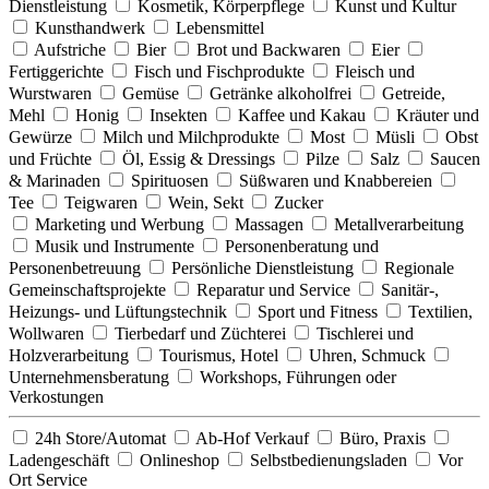
Dienstleistung
Kosmetik, Körperpflege
Kunst und Kultur
Kunsthandwerk
Lebensmittel
Aufstriche
Bier
Brot und Backwaren
Eier
Fertiggerichte
Fisch und Fischprodukte
Fleisch und
Wurstwaren
Gemüse
Getränke alkoholfrei
Getreide,
Mehl
Honig
Insekten
Kaffee und Kakau
Kräuter und
Gewürze
Milch und Milchprodukte
Most
Müsli
Obst
und Früchte
Öl, Essig & Dressings
Pilze
Salz
Saucen
& Marinaden
Spirituosen
Süßwaren und Knabbereien
Tee
Teigwaren
Wein, Sekt
Zucker
Marketing und Werbung
Massagen
Metallverarbeitung
Musik und Instrumente
Personenberatung und
Personenbetreuung
Persönliche Dienstleistung
Regionale
Gemeinschaftsprojekte
Reparatur und Service
Sanitär-,
Heizungs- und Lüftungstechnik
Sport und Fitness
Textilien,
Wollwaren
Tierbedarf und Züchterei
Tischlerei und
Holzverarbeitung
Tourismus, Hotel
Uhren, Schmuck
Unternehmensberatung
Workshops, Führungen oder
Verkostungen
24h Store/Automat
Ab-Hof Verkauf
Büro, Praxis
Ladengeschäft
Onlineshop
Selbstbedienungsladen
Vor
Ort Service