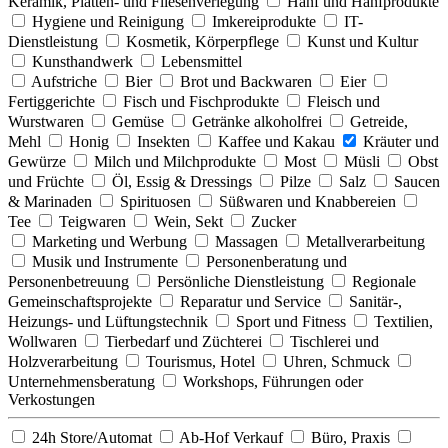
Keramik, Platten- und Fliesenverlegung
Hanf und Hanfprodukte
Hygiene und Reinigung
Imkereiprodukte
IT-
Dienstleistung
Kosmetik, Körperpflege
Kunst und Kultur
Kunsthandwerk
Lebensmittel
Aufstriche
Bier
Brot und Backwaren
Eier
Fertiggerichte
Fisch und Fischprodukte
Fleisch und
Wurstwaren
Gemüse
Getränke alkoholfrei
Getreide,
Mehl
Honig
Insekten
Kaffee und Kakau
Kräuter und
Gewürze
Milch und Milchprodukte
Most
Müsli
Obst
und Früchte
Öl, Essig & Dressings
Pilze
Salz
Saucen
& Marinaden
Spirituosen
Süßwaren und Knabbereien
Tee
Teigwaren
Wein, Sekt
Zucker
Marketing und Werbung
Massagen
Metallverarbeitung
Musik und Instrumente
Personenberatung und
Personenbetreuung
Persönliche Dienstleistung
Regionale
Gemeinschaftsprojekte
Reparatur und Service
Sanitär-,
Heizungs- und Lüftungstechnik
Sport und Fitness
Textilien,
Wollwaren
Tierbedarf und Züchterei
Tischlerei und
Holzverarbeitung
Tourismus, Hotel
Uhren, Schmuck
Unternehmensberatung
Workshops, Führungen oder
Verkostungen
24h Store/Automat
Ab-Hof Verkauf
Büro, Praxis