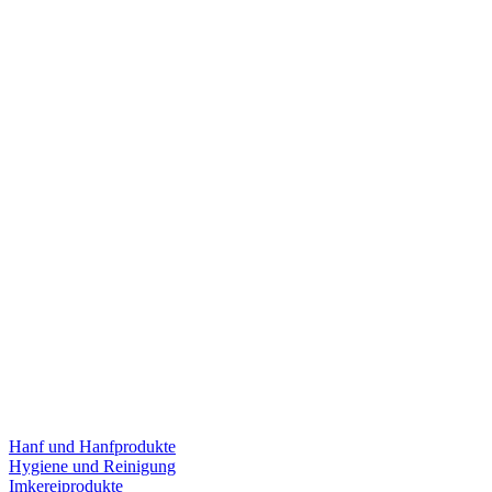
Hanf und Hanfprodukte
Hygiene und Reinigung
Imkereiprodukte