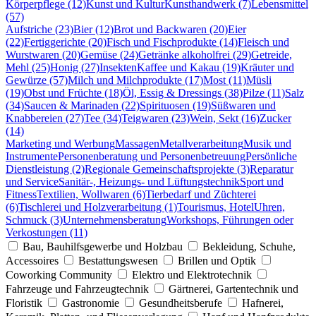
Körperpflege (12)
Kunst und Kultur
Kunsthandwerk (7)
Lebensmittel
(57)
Aufstriche (23)
Bier (12)
Brot und Backwaren (20)
Eier
(22)
Fertiggerichte (20)
Fisch und Fischprodukte (14)
Fleisch und
Wurstwaren (20)
Gemüse (24)
Getränke alkoholfrei (29)
Getreide,
Mehl (25)
Honig (27)
Insekten
Kaffee und Kakau (19)
Kräuter und
Gewürze (57)
Milch und Milchprodukte (17)
Most (11)
Müsli
(19)
Obst und Früchte (18)
Öl, Essig & Dressings (38)
Pilze (11)
Salz
(34)
Saucen & Marinaden (22)
Spirituosen (19)
Süßwaren und
Knabbereien (27)
Tee (34)
Teigwaren (23)
Wein, Sekt (16)
Zucker
(14)
Marketing und Werbung
Massagen
Metallverarbeitung
Musik und
Instrumente
Personenberatung und Personenbetreuung
Persönliche
Dienstleistung (2)
Regionale Gemeinschaftsprojekte (3)
Reparatur
und Service
Sanitär-, Heizungs- und Lüftungstechnik
Sport und
Fitness
Textilien, Wollwaren (6)
Tierbedarf und Züchterei
(6)
Tischlerei und Holzverarbeitung (1)
Tourismus, Hotel
Uhren,
Schmuck (3)
Unternehmensberatung
Workshops, Führungen oder
Verkostungen (11)
Bau, Bauhilfsgewerbe und Holzbau
Bekleidung, Schuhe,
Accessoires
Bestattungswesen
Brillen und Optik
Coworking Community
Elektro und Elektrotechnik
Fahrzeuge und Fahrzeugtechnik
Gärtnerei, Gartentechnik und
Floristik
Gastronomie
Gesundheitsberufe
Hafnerei,