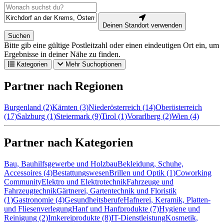
Deinen Standort verwenden
Suchen
Bitte gib eine gültige Postleitzahl oder einen eindeutigen Ort ein, um
Ergebnisse in deiner Nähe zu finden.
Kategorien
Mehr Suchoptionen
Partner nach Regionen
Burgenland (2)
Kärnten (3)
Niederösterreich (14)
Oberösterreich
(17)
Salzburg (1)
Steiermark (9)
Tirol (1)
Vorarlberg (2)
Wien (4)
Partner nach Kategorien
Bau, Bauhilfsgewerbe und Holzbau
Bekleidung, Schuhe,
Accessoires (4)
Bestattungswesen
Brillen und Optik (1)
Coworking
Community
Elektro und Elektrotechnik
Fahrzeuge und
Fahrzeugtechnik
Gärtnerei, Gartentechnik und Floristik
(1)
Gastronomie (4)
Gesundheitsberufe
Hafnerei, Keramik, Platten-
und Fliesenverlegung
Hanf und Hanfprodukte (7)
Hygiene und
Reinigung (2)
Imkereiprodukte (8)
IT-Dienstleistung
Kosmetik,