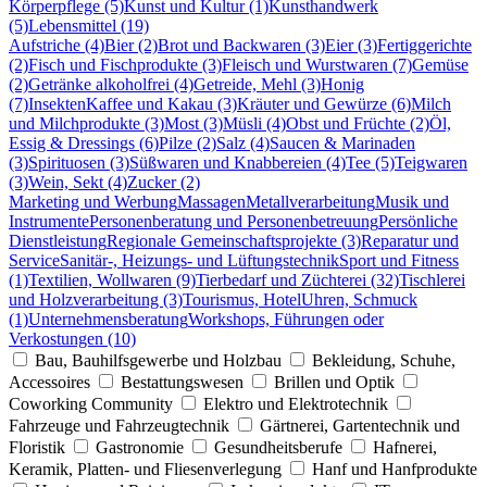
Körperpflege (5)
Kunst und Kultur (1)
Kunsthandwerk
(5)
Lebensmittel (19)
Aufstriche (4)
Bier (2)
Brot und Backwaren (3)
Eier (3)
Fertiggerichte
(2)
Fisch und Fischprodukte (3)
Fleisch und Wurstwaren (7)
Gemüse
(2)
Getränke alkoholfrei (4)
Getreide, Mehl (3)
Honig
(7)
Insekten
Kaffee und Kakau (3)
Kräuter und Gewürze (6)
Milch
und Milchprodukte (3)
Most (3)
Müsli (4)
Obst und Früchte (2)
Öl,
Essig & Dressings (6)
Pilze (2)
Salz (4)
Saucen & Marinaden
(3)
Spirituosen (3)
Süßwaren und Knabbereien (4)
Tee (5)
Teigwaren
(3)
Wein, Sekt (4)
Zucker (2)
Marketing und Werbung
Massagen
Metallverarbeitung
Musik und
Instrumente
Personenberatung und Personenbetreuung
Persönliche
Dienstleistung
Regionale Gemeinschaftsprojekte (3)
Reparatur und
Service
Sanitär-, Heizungs- und Lüftungstechnik
Sport und Fitness
(1)
Textilien, Wollwaren (9)
Tierbedarf und Züchterei (32)
Tischlerei
und Holzverarbeitung (3)
Tourismus, Hotel
Uhren, Schmuck
(1)
Unternehmensberatung
Workshops, Führungen oder
Verkostungen (10)
Bau, Bauhilfsgewerbe und Holzbau
Bekleidung, Schuhe,
Accessoires
Bestattungswesen
Brillen und Optik
Coworking Community
Elektro und Elektrotechnik
Fahrzeuge und Fahrzeugtechnik
Gärtnerei, Gartentechnik und
Floristik
Gastronomie
Gesundheitsberufe
Hafnerei,
Keramik, Platten- und Fliesenverlegung
Hanf und Hanfprodukte