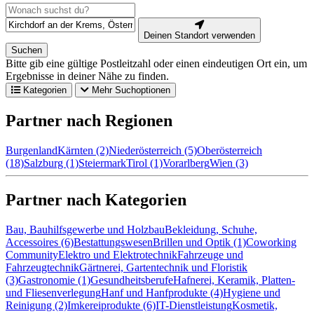
Deinen Standort verwenden
Suchen
Bitte gib eine gültige Postleitzahl oder einen eindeutigen Ort ein, um
Ergebnisse in deiner Nähe zu finden.
Kategorien
Mehr Suchoptionen
Partner nach Regionen
Burgenland
Kärnten (2)
Niederösterreich (5)
Oberösterreich
(18)
Salzburg (1)
Steiermark
Tirol (1)
Vorarlberg
Wien (3)
Partner nach Kategorien
Bau, Bauhilfsgewerbe und Holzbau
Bekleidung, Schuhe,
Accessoires (6)
Bestattungswesen
Brillen und Optik (1)
Coworking
Community
Elektro und Elektrotechnik
Fahrzeuge und
Fahrzeugtechnik
Gärtnerei, Gartentechnik und Floristik
(3)
Gastronomie (1)
Gesundheitsberufe
Hafnerei, Keramik, Platten-
und Fliesenverlegung
Hanf und Hanfprodukte (4)
Hygiene und
Reinigung (2)
Imkereiprodukte (6)
IT-Dienstleistung
Kosmetik,