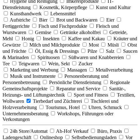
Hygiene und Reinigung
Imkereiprodukte
IT-
Dienstleistung
Kosmetik, Körperpflege
Kunst und Kultur
Kunsthandwerk
Lebensmittel
Aufstriche
Bier
Brot und Backwaren
Eier
Fertiggerichte
Fisch und Fischprodukte
Fleisch und
Wurstwaren
Gemüse
Getränke alkoholfrei
Getreide,
Mehl
Honig
Insekten
Kaffee und Kakau
Kräuter und
Gewürze
Milch und Milchprodukte
Most
Müsli
Obst
und Früchte
Öl, Essig & Dressings
Pilze
Salz
Saucen
& Marinaden
Spirituosen
Süßwaren und Knabbereien
Tee
Teigwaren
Wein, Sekt
Zucker
Marketing und Werbung
Massagen
Metallverarbeitung
Musik und Instrumente
Personenberatung und
Personenbetreuung
Persönliche Dienstleistung
Regionale
Gemeinschaftsprojekte
Reparatur und Service
Sanitär-,
Heizungs- und Lüftungstechnik
Sport und Fitness
Textilien,
Wollwaren
Tierbedarf und Züchterei
Tischlerei und
Holzverarbeitung
Tourismus, Hotel
Uhren, Schmuck
Unternehmensberatung
Workshops, Führungen oder
Verkostungen
24h Store/Automat
Ab-Hof Verkauf
Büro, Praxis
Ladengeschäft
Onlineshop
Selbstbedienungsladen
Vor