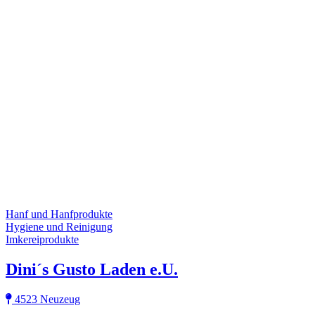
Hanf und Hanfprodukte
Hygiene und Reinigung
Imkereiprodukte
Dini´s Gusto Laden e.U.
4523 Neuzeug