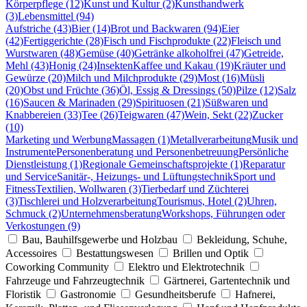
Körperpflege (12)
Kunst und Kultur (2)
Kunsthandwerk
(3)
Lebensmittel (94)
Aufstriche (43)
Bier (14)
Brot und Backwaren (94)
Eier
(42)
Fertiggerichte (28)
Fisch und Fischprodukte (22)
Fleisch und
Wurstwaren (48)
Gemüse (40)
Getränke alkoholfrei (47)
Getreide,
Mehl (43)
Honig (24)
Insekten
Kaffee und Kakau (19)
Kräuter und
Gewürze (20)
Milch und Milchprodukte (29)
Most (16)
Müsli
(20)
Obst und Früchte (36)
Öl, Essig & Dressings (50)
Pilze (12)
Salz
(16)
Saucen & Marinaden (29)
Spirituosen (21)
Süßwaren und
Knabbereien (33)
Tee (26)
Teigwaren (47)
Wein, Sekt (22)
Zucker
(10)
Marketing und Werbung
Massagen (1)
Metallverarbeitung
Musik und
Instrumente
Personenberatung und Personenbetreuung
Persönliche
Dienstleistung (1)
Regionale Gemeinschaftsprojekte (1)
Reparatur
und Service
Sanitär-, Heizungs- und Lüftungstechnik
Sport und
Fitness
Textilien, Wollwaren (3)
Tierbedarf und Züchterei
(3)
Tischlerei und Holzverarbeitung
Tourismus, Hotel (2)
Uhren,
Schmuck (2)
Unternehmensberatung
Workshops, Führungen oder
Verkostungen (9)
Bau, Bauhilfsgewerbe und Holzbau
Bekleidung, Schuhe,
Accessoires
Bestattungswesen
Brillen und Optik
Coworking Community
Elektro und Elektrotechnik
Fahrzeuge und Fahrzeugtechnik
Gärtnerei, Gartentechnik und
Floristik
Gastronomie
Gesundheitsberufe
Hafnerei,