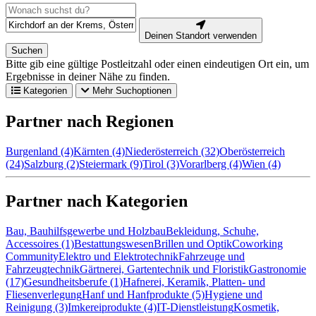
Deinen Standort verwenden
Suchen
Bitte gib eine gültige Postleitzahl oder einen eindeutigen Ort ein, um
Ergebnisse in deiner Nähe zu finden.
Kategorien
Mehr Suchoptionen
Partner nach Regionen
Burgenland (4)
Kärnten (4)
Niederösterreich (32)
Oberösterreich
(24)
Salzburg (2)
Steiermark (9)
Tirol (3)
Vorarlberg (4)
Wien (4)
Partner nach Kategorien
Bau, Bauhilfsgewerbe und Holzbau
Bekleidung, Schuhe,
Accessoires (1)
Bestattungswesen
Brillen und Optik
Coworking
Community
Elektro und Elektrotechnik
Fahrzeuge und
Fahrzeugtechnik
Gärtnerei, Gartentechnik und Floristik
Gastronomie
(17)
Gesundheitsberufe (1)
Hafnerei, Keramik, Platten- und
Fliesenverlegung
Hanf und Hanfprodukte (5)
Hygiene und
Reinigung (3)
Imkereiprodukte (4)
IT-Dienstleistung
Kosmetik,