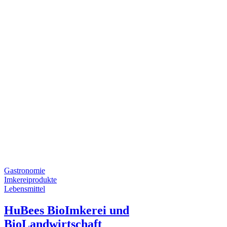
Gastronomie
Imkereiprodukte
Lebensmittel
HuBees BioImkerei und
BioLandwirtschaft