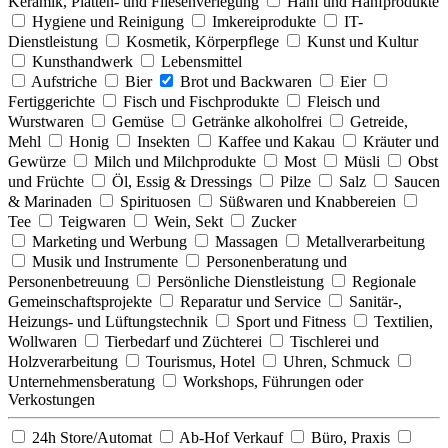
Keramik, Platten- und Fliesenverlegung
Hanf und Hanfprodukte
Hygiene und Reinigung
Imkereiprodukte
IT-
Dienstleistung
Kosmetik, Körperpflege
Kunst und Kultur
Kunsthandwerk
Lebensmittel
Aufstriche
Bier
Brot und Backwaren
Eier
Fertiggerichte
Fisch und Fischprodukte
Fleisch und
Wurstwaren
Gemüse
Getränke alkoholfrei
Getreide,
Mehl
Honig
Insekten
Kaffee und Kakau
Kräuter und
Gewürze
Milch und Milchprodukte
Most
Müsli
Obst
und Früchte
Öl, Essig & Dressings
Pilze
Salz
Saucen
& Marinaden
Spirituosen
Süßwaren und Knabbereien
Tee
Teigwaren
Wein, Sekt
Zucker
Marketing und Werbung
Massagen
Metallverarbeitung
Musik und Instrumente
Personenberatung und
Personenbetreuung
Persönliche Dienstleistung
Regionale
Gemeinschaftsprojekte
Reparatur und Service
Sanitär-,
Heizungs- und Lüftungstechnik
Sport und Fitness
Textilien,
Wollwaren
Tierbedarf und Züchterei
Tischlerei und
Holzverarbeitung
Tourismus, Hotel
Uhren, Schmuck
Unternehmensberatung
Workshops, Führungen oder
Verkostungen
24h Store/Automat
Ab-Hof Verkauf
Büro, Praxis