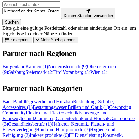
Deinen Standort verwenden
Suchen
Bitte gib eine gültige Postleitzahl oder einen eindeutigen Ort ein, um
Ergebnisse in deiner Nähe zu finden.
Kategorien
Mehr Suchoptionen
Partner nach Regionen
Burgenland
Kärnten (1)
Niederösterreich (9)
Oberösterreich
(9)
Salzburg
Steiermark (2)
Tirol
Vorarlberg (3)
Wien (2)
Partner nach Kategorien
Bau, Bauhilfsgewerbe und Holzbau
Bekleidung, Schuhe,
Accessoires (1)
Bestattungswesen
Brillen und Optik (1)
Coworking
Community
Elektro und Elektrotechnik
Fahrzeuge und
Fahrzeugtechnik
Gärtnerei, Gartentechnik und Floristik
Gastronomie
(3)
Gesundheitsberufe (1)
Hafnerei, Keramik, Platten- und
Fliesenverlegung
Hanf und Hanfprodukte (7)
Hygiene und
Reinigung (2)
Imkereiprodukte (6)
IT-Dienstleistung
Kosmetik,