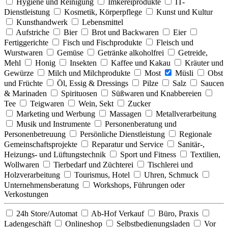
Hygiene und Reinigung
Imkereiprodukte
IT-
Dienstleistung
Kosmetik, Körperpflege
Kunst und Kultur
Kunsthandwerk
Lebensmittel
Aufstriche
Bier
Brot und Backwaren
Eier
Fertiggerichte
Fisch und Fischprodukte
Fleisch und
Wurstwaren
Gemüse
Getränke alkoholfrei
Getreide,
Mehl
Honig
Insekten
Kaffee und Kakau
Kräuter und
Gewürze
Milch und Milchprodukte
Most
Müsli
Obst
und Früchte
Öl, Essig & Dressings
Pilze
Salz
Saucen
& Marinaden
Spirituosen
Süßwaren und Knabbereien
Tee
Teigwaren
Wein, Sekt
Zucker
Marketing und Werbung
Massagen
Metallverarbeitung
Musik und Instrumente
Personenberatung und
Personenbetreuung
Persönliche Dienstleistung
Regionale
Gemeinschaftsprojekte
Reparatur und Service
Sanitär-,
Heizungs- und Lüftungstechnik
Sport und Fitness
Textilien,
Wollwaren
Tierbedarf und Züchterei
Tischlerei und
Holzverarbeitung
Tourismus, Hotel
Uhren, Schmuck
Unternehmensberatung
Workshops, Führungen oder
Verkostungen
24h Store/Automat
Ab-Hof Verkauf
Büro, Praxis
Ladengeschäft
Onlineshop
Selbstbedienungsladen
Vor