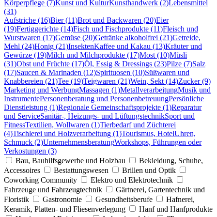
Körperpflege (7)
Kunst und Kultur
Kunsthandwerk (2)
Lebensmittel
(31)
Aufstriche (16)
Bier (11)
Brot und Backwaren (20)
Eier
(19)
Fertiggerichte (14)
Fisch und Fischprodukte (11)
Fleisch und
Wurstwaren (17)
Gemüse (20)
Getränke alkoholfrei (21)
Getreide,
Mehl (24)
Honig (21)
Insekten
Kaffee und Kakau (13)
Kräuter und
Gewürze (19)
Milch und Milchprodukte (17)
Most (10)
Müsli
(31)
Obst und Früchte (17)
Öl, Essig & Dressings (23)
Pilze (7)
Salz
(17)
Saucen & Marinaden (12)
Spirituosen (10)
Süßwaren und
Knabbereien (21)
Tee (19)
Teigwaren (21)
Wein, Sekt (14)
Zucker (9)
Marketing und Werbung
Massagen (1)
Metallverarbeitung
Musik und
Instrumente
Personenberatung und Personenbetreuung
Persönliche
Dienstleistung (1)
Regionale Gemeinschaftsprojekte (1)
Reparatur
und Service
Sanitär-, Heizungs- und Lüftungstechnik
Sport und
Fitness
Textilien, Wollwaren (1)
Tierbedarf und Züchterei
(4)
Tischlerei und Holzverarbeitung (1)
Tourismus, Hotel
Uhren,
Schmuck (2)
Unternehmensberatung
Workshops, Führungen oder
Verkostungen (3)
Bau, Bauhilfsgewerbe und Holzbau
Bekleidung, Schuhe,
Accessoires
Bestattungswesen
Brillen und Optik
Coworking Community
Elektro und Elektrotechnik
Fahrzeuge und Fahrzeugtechnik
Gärtnerei, Gartentechnik und
Floristik
Gastronomie
Gesundheitsberufe
Hafnerei,
Keramik, Platten- und Fliesenverlegung
Hanf und Hanfprodukte