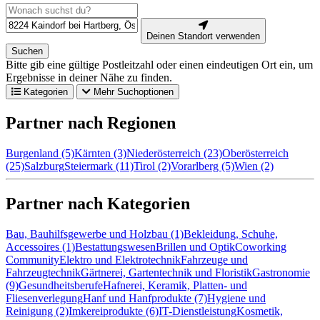
Deinen Standort verwenden
Suchen
Bitte gib eine gültige Postleitzahl oder einen eindeutigen Ort ein, um
Ergebnisse in deiner Nähe zu finden.
Kategorien
Mehr Suchoptionen
Partner nach Regionen
Burgenland (5)
Kärnten (3)
Niederösterreich (23)
Oberösterreich
(25)
Salzburg
Steiermark (11)
Tirol (2)
Vorarlberg (5)
Wien (2)
Partner nach Kategorien
Bau, Bauhilfsgewerbe und Holzbau (1)
Bekleidung, Schuhe,
Accessoires (1)
Bestattungswesen
Brillen und Optik
Coworking
Community
Elektro und Elektrotechnik
Fahrzeuge und
Fahrzeugtechnik
Gärtnerei, Gartentechnik und Floristik
Gastronomie
(9)
Gesundheitsberufe
Hafnerei, Keramik, Platten- und
Fliesenverlegung
Hanf und Hanfprodukte (7)
Hygiene und
Reinigung (2)
Imkereiprodukte (6)
IT-Dienstleistung
Kosmetik,