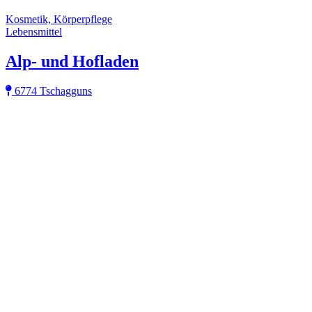
Kosmetik, Körperpflege
Lebensmittel
Alp- und Hofladen
6774 Tschagguns