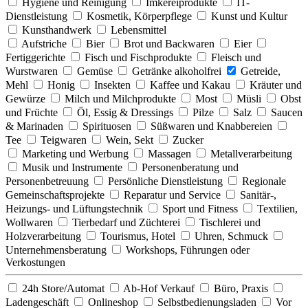
Hygiene und Reinigung
Imkereiprodukte
IT-
Dienstleistung
Kosmetik, Körperpflege
Kunst und Kultur
Kunsthandwerk
Lebensmittel
Aufstriche
Bier
Brot und Backwaren
Eier
Fertiggerichte
Fisch und Fischprodukte
Fleisch und
Wurstwaren
Gemüse
Getränke alkoholfrei
Getreide,
Mehl
Honig
Insekten
Kaffee und Kakau
Kräuter und
Gewürze
Milch und Milchprodukte
Most
Müsli
Obst
und Früchte
Öl, Essig & Dressings
Pilze
Salz
Saucen
& Marinaden
Spirituosen
Süßwaren und Knabbereien
Tee
Teigwaren
Wein, Sekt
Zucker
Marketing und Werbung
Massagen
Metallverarbeitung
Musik und Instrumente
Personenberatung und
Personenbetreuung
Persönliche Dienstleistung
Regionale
Gemeinschaftsprojekte
Reparatur und Service
Sanitär-,
Heizungs- und Lüftungstechnik
Sport und Fitness
Textilien,
Wollwaren
Tierbedarf und Züchterei
Tischlerei und
Holzverarbeitung
Tourismus, Hotel
Uhren, Schmuck
Unternehmensberatung
Workshops, Führungen oder
Verkostungen
24h Store/Automat
Ab-Hof Verkauf
Büro, Praxis
Ladengeschäft
Onlineshop
Selbstbedienungsladen
Vor