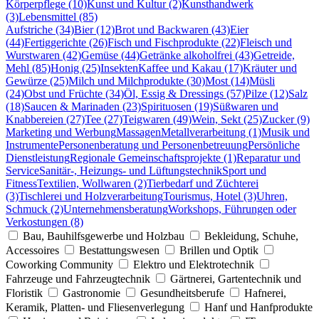
Körperpflege (10)
Kunst und Kultur (2)
Kunsthandwerk
(3)
Lebensmittel (85)
Aufstriche (34)
Bier (12)
Brot und Backwaren (43)
Eier
(44)
Fertiggerichte (26)
Fisch und Fischprodukte (22)
Fleisch und
Wurstwaren (42)
Gemüse (44)
Getränke alkoholfrei (43)
Getreide,
Mehl (85)
Honig (25)
Insekten
Kaffee und Kakau (17)
Kräuter und
Gewürze (25)
Milch und Milchprodukte (30)
Most (14)
Müsli
(24)
Obst und Früchte (34)
Öl, Essig & Dressings (57)
Pilze (12)
Salz
(18)
Saucen & Marinaden (23)
Spirituosen (19)
Süßwaren und
Knabbereien (27)
Tee (27)
Teigwaren (49)
Wein, Sekt (25)
Zucker (9)
Marketing und Werbung
Massagen
Metallverarbeitung (1)
Musik und
Instrumente
Personenberatung und Personenbetreuung
Persönliche
Dienstleistung
Regionale Gemeinschaftsprojekte (1)
Reparatur und
Service
Sanitär-, Heizungs- und Lüftungstechnik
Sport und
Fitness
Textilien, Wollwaren (2)
Tierbedarf und Züchterei
(3)
Tischlerei und Holzverarbeitung
Tourismus, Hotel (3)
Uhren,
Schmuck (2)
Unternehmensberatung
Workshops, Führungen oder
Verkostungen (8)
Bau, Bauhilfsgewerbe und Holzbau
Bekleidung, Schuhe,
Accessoires
Bestattungswesen
Brillen und Optik
Coworking Community
Elektro und Elektrotechnik
Fahrzeuge und Fahrzeugtechnik
Gärtnerei, Gartentechnik und
Floristik
Gastronomie
Gesundheitsberufe
Hafnerei,
Keramik, Platten- und Fliesenverlegung
Hanf und Hanfprodukte