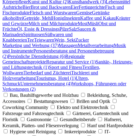
Körperpflege
Kunst und Kultur (2)
Kunsthandwerk (3)
Lebensmittel
Aufstriche
Bier
Brot und Backwaren
Eier
Fertiggerichte
Fisch und
Fischprodukte
Fleisch und Wurstwaren
Gemüse
Getränke
alkoholfrei
Getreide, Mehl
Honig
Insekten
Kaffee und Kakau
Kräuter
und Gewürze
Milch und Milchprodukte
Most
Müsli
Obst und
Früchte
Öl, Essig & Dressings
Pilze
Salz
Saucen &
Marinaden
Spirituosen
Süßwaren und
Knabbereien
Tee
Teigwaren
Wein, Sekt
Zucker
Marketing und Werbung (37)
Massagen
Metallverarbeitung
Musik
und Instrumente
Personenberatung und Personenbetreuung
(2)
Persönliche Dienstleistung (6)
Regionale
Gemeinschaftsprojekte
Reparatur und Service (1)
Sanitär-, Heizungs-
und Lüftungstechnik (1)
Sport und Fitness
Textilien,
Wollwaren
Tierbedarf und Züchterei
Tischlerei und
Holzverarbeitung
Tourismus, Hotel (1)
Uhren,
Schmuck
Unternehmensberatung (4)
Workshops, Führungen oder
Verkostungen (2)
Bau, Bauhilfsgewerbe und Holzbau
Bekleidung, Schuhe,
Accessoires
Bestattungswesen
Brillen und Optik
Coworking Community
Elektro und Elektrotechnik
Fahrzeuge und Fahrzeugtechnik
Gärtnerei, Gartentechnik und
Floristik
Gastronomie
Gesundheitsberufe
Hafnerei,
Keramik, Platten- und Fliesenverlegung
Hanf und Hanfprodukte
Hygiene und Reinigung
Imkereiprodukte
IT-