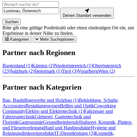
Deinen Standort verwenden
Suchen
Bitte gib eine gültige Postleitzahl oder einen eindeutigen Ort ein, um
Ergebnisse in deiner Nähe zu finden.
Kategorien
Mehr Suchoptionen
Partner nach Regionen
Burgenland (1)
Kärnten (2)
Niederösterreich (1)
Oberösterreich
(23)
Salzburg (2)
Steiermark (1)
Tirol (3)
Vorarlberg
Wien (2)
Partner nach Kategorien
Bau, Bauhilfsgewerbe und Holzbau (1)
Bekleidung, Schuhe,
Accessoires
Bestattungswesen
Brillen und Optik
Coworking
Community
Elektro und Elektrotechnik (1)
Fahrzeuge und
Fahrzeugtechnik
Gärtnerei, Gartentechnik und
Floristik
Gastronomie
Gesundheitsberufe
Hafnerei, Keramik, Platten-
und Fliesenverlegung
Hanf und Hanfprodukte
Hygiene und
Reinigung
Imkereiprodukte
IT-Dienstleistung (3)
Kosmetik,