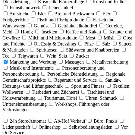
Dienstleistung
Kosmetik, Körperpflege
Kunst und Kultur
Kunsthandwerk
Lebensmittel
Aufstriche
Bier
Brot und Backwaren
Eier
Fertiggerichte
Fisch und Fischprodukte
Fleisch und
Wurstwaren
Gemüse
Getränke alkoholfrei
Getreide,
Mehl
Honig
Insekten
Kaffee und Kakau
Kräuter und
Gewürze
Milch und Milchprodukte
Most
Müsli
Obst
und Früchte
Öl, Essig & Dressings
Pilze
Salz
Saucen
& Marinaden
Spirituosen
Süßwaren und Knabbereien
Tee
Teigwaren
Wein, Sekt
Zucker
Marketing und Werbung
Massagen
Metallverarbeitung
Musik und Instrumente
Personenberatung und
Personenbetreuung
Persönliche Dienstleistung
Regionale
Gemeinschaftsprojekte
Reparatur und Service
Sanitär-,
Heizungs- und Lüftungstechnik
Sport und Fitness
Textilien,
Wollwaren
Tierbedarf und Züchterei
Tischlerei und
Holzverarbeitung
Tourismus, Hotel
Uhren, Schmuck
Unternehmensberatung
Workshops, Führungen oder
Verkostungen
24h Store/Automat
Ab-Hof Verkauf
Büro, Praxis
Ladengeschäft
Onlineshop
Selbstbedienungsladen
Vor
Ort Service