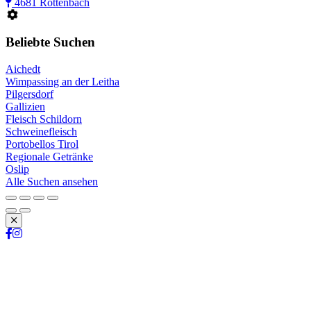
4681 Rottenbach
Beliebte Suchen
Aichedt
Wimpassing an der Leitha
Pilgersdorf
Gallizien
Fleisch Schildorn
Schweinefleisch
Portobellos Tirol
Regionale Getränke
Oslip
Alle Suchen ansehen
Schließen