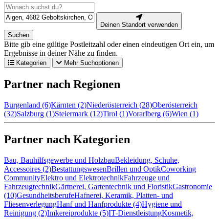
Deinen Standort verwenden
Suchen
Bitte gib eine gültige Postleitzahl oder einen eindeutigen Ort ein, um
Ergebnisse in deiner Nähe zu finden.
Kategorien
Mehr Suchoptionen
Partner nach Regionen
Burgenland (6)
Kärnten (2)
Niederösterreich (28)
Oberösterreich
(32)
Salzburg (1)
Steiermark (12)
Tirol (1)
Vorarlberg (6)
Wien (1)
Partner nach Kategorien
Bau, Bauhilfsgewerbe und Holzbau
Bekleidung, Schuhe,
Accessoires (2)
Bestattungswesen
Brillen und Optik
Coworking
Community
Elektro und Elektrotechnik
Fahrzeuge und
Fahrzeugtechnik
Gärtnerei, Gartentechnik und Floristik
Gastronomie
(10)
Gesundheitsberufe
Hafnerei, Keramik, Platten- und
Fliesenverlegung
Hanf und Hanfprodukte (4)
Hygiene und
Reinigung (2)
Imkereiprodukte (5)
IT-Dienstleistung
Kosmetik,