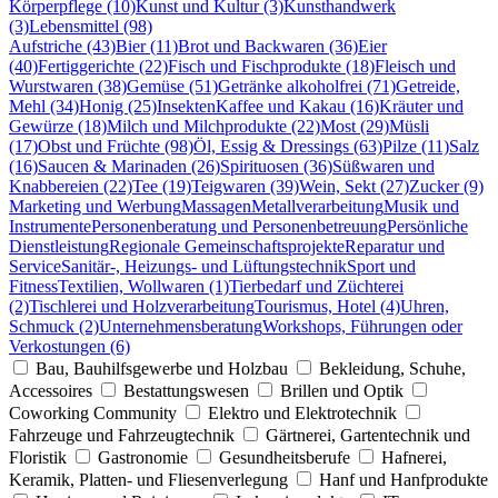
Körperpflege (10)
Kunst und Kultur (3)
Kunsthandwerk
(3)
Lebensmittel (98)
Aufstriche (43)
Bier (11)
Brot und Backwaren (36)
Eier
(40)
Fertiggerichte (22)
Fisch und Fischprodukte (18)
Fleisch und
Wurstwaren (38)
Gemüse (51)
Getränke alkoholfrei (71)
Getreide,
Mehl (34)
Honig (25)
Insekten
Kaffee und Kakau (16)
Kräuter und
Gewürze (18)
Milch und Milchprodukte (22)
Most (29)
Müsli
(17)
Obst und Früchte (98)
Öl, Essig & Dressings (63)
Pilze (11)
Salz
(16)
Saucen & Marinaden (26)
Spirituosen (36)
Süßwaren und
Knabbereien (22)
Tee (19)
Teigwaren (39)
Wein, Sekt (27)
Zucker (9)
Marketing und Werbung
Massagen
Metallverarbeitung
Musik und
Instrumente
Personenberatung und Personenbetreuung
Persönliche
Dienstleistung
Regionale Gemeinschaftsprojekte
Reparatur und
Service
Sanitär-, Heizungs- und Lüftungstechnik
Sport und
Fitness
Textilien, Wollwaren (1)
Tierbedarf und Züchterei
(2)
Tischlerei und Holzverarbeitung
Tourismus, Hotel (4)
Uhren,
Schmuck (2)
Unternehmensberatung
Workshops, Führungen oder
Verkostungen (6)
Bau, Bauhilfsgewerbe und Holzbau
Bekleidung, Schuhe,
Accessoires
Bestattungswesen
Brillen und Optik
Coworking Community
Elektro und Elektrotechnik
Fahrzeuge und Fahrzeugtechnik
Gärtnerei, Gartentechnik und
Floristik
Gastronomie
Gesundheitsberufe
Hafnerei,
Keramik, Platten- und Fliesenverlegung
Hanf und Hanfprodukte