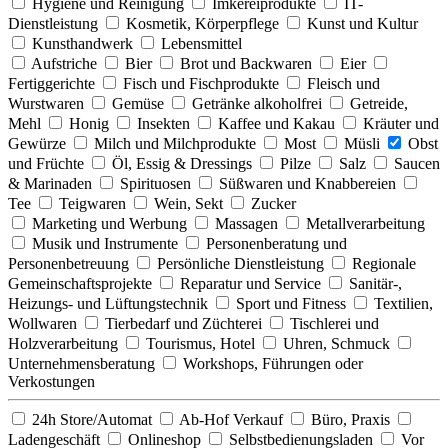
Hygiene und Reinigung
Imkereiprodukte
IT-
Dienstleistung
Kosmetik, Körperpflege
Kunst und Kultur
Kunsthandwerk
Lebensmittel
Aufstriche
Bier
Brot und Backwaren
Eier
Fertiggerichte
Fisch und Fischprodukte
Fleisch und
Wurstwaren
Gemüse
Getränke alkoholfrei
Getreide,
Mehl
Honig
Insekten
Kaffee und Kakau
Kräuter und
Gewürze
Milch und Milchprodukte
Most
Müsli
Obst
und Früchte
Öl, Essig & Dressings
Pilze
Salz
Saucen
& Marinaden
Spirituosen
Süßwaren und Knabbereien
Tee
Teigwaren
Wein, Sekt
Zucker
Marketing und Werbung
Massagen
Metallverarbeitung
Musik und Instrumente
Personenberatung und
Personenbetreuung
Persönliche Dienstleistung
Regionale
Gemeinschaftsprojekte
Reparatur und Service
Sanitär-,
Heizungs- und Lüftungstechnik
Sport und Fitness
Textilien,
Wollwaren
Tierbedarf und Züchterei
Tischlerei und
Holzverarbeitung
Tourismus, Hotel
Uhren, Schmuck
Unternehmensberatung
Workshops, Führungen oder
Verkostungen
24h Store/Automat
Ab-Hof Verkauf
Büro, Praxis
Ladengeschäft
Onlineshop
Selbstbedienungsladen
Vor