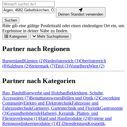
Deinen Standort verwenden
Suchen
Bitte gib eine gültige Postleitzahl oder einen eindeutigen Ort ein, um
Ergebnisse in deiner Nähe zu finden.
Kategorien
Mehr Suchoptionen
Partner nach Regionen
Burgenland
Kärnten (2)
Niederösterreich (3)
Oberösterreich
(8)
Salzburg (2)
Steiermark (7)
Tirol (3)
Vorarlberg
Wien (2)
Partner nach Kategorien
Bau, Bauhilfsgewerbe und Holzbau
Bekleidung, Schuhe,
Accessoires (7)
Bestattungswesen
Brillen und Optik (2)
Coworking
Community
Elektro und Elektrotechnik
Fahrzeuge und
Fahrzeugtechnik
Gärtnerei, Gartentechnik und Floristik
Gastronomie
(3)
Gesundheitsberufe
Hafnerei, Keramik, Platten- und
Fliesenverlegung (1)
Hanf und Hanfprodukte (2)
Hygiene und
Reinigung
Imkereiprodukte (1)
IT-Dienstleistung
Kosmetik,