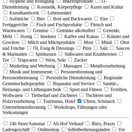
Hygiene und Reinigung
Imkereiprodukte
IT-
Dienstleistung
Kosmetik, Körperpflege
Kunst und Kultur
Kunsthandwerk
Lebensmittel
Aufstriche
Bier
Brot und Backwaren
Eier
Fertiggerichte
Fisch und Fischprodukte
Fleisch und
Wurstwaren
Gemüse
Getränke alkoholfrei
Getreide,
Mehl
Honig
Insekten
Kaffee und Kakau
Kräuter und
Gewürze
Milch und Milchprodukte
Most
Müsli
Obst
und Früchte
Öl, Essig & Dressings
Pilze
Salz
Saucen
& Marinaden
Spirituosen
Süßwaren und Knabbereien
Tee
Teigwaren
Wein, Sekt
Zucker
Marketing und Werbung
Massagen
Metallverarbeitung
Musik und Instrumente
Personenberatung und
Personenbetreuung
Persönliche Dienstleistung
Regionale
Gemeinschaftsprojekte
Reparatur und Service
Sanitär-,
Heizungs- und Lüftungstechnik
Sport und Fitness
Textilien,
Wollwaren
Tierbedarf und Züchterei
Tischlerei und
Holzverarbeitung
Tourismus, Hotel
Uhren, Schmuck
Unternehmensberatung
Workshops, Führungen oder
Verkostungen
24h Store/Automat
Ab-Hof Verkauf
Büro, Praxis
Ladengeschäft
Onlineshop
Selbstbedienungsladen
Vor