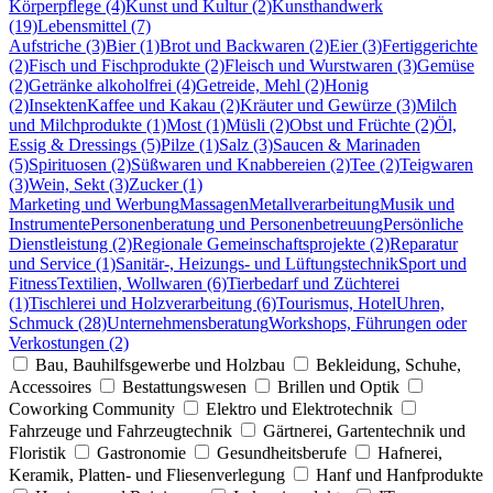
Körperpflege (4)
Kunst und Kultur (2)
Kunsthandwerk
(19)
Lebensmittel (7)
Aufstriche (3)
Bier (1)
Brot und Backwaren (2)
Eier (3)
Fertiggerichte
(2)
Fisch und Fischprodukte (2)
Fleisch und Wurstwaren (3)
Gemüse
(2)
Getränke alkoholfrei (4)
Getreide, Mehl (2)
Honig
(2)
Insekten
Kaffee und Kakau (2)
Kräuter und Gewürze (3)
Milch
und Milchprodukte (1)
Most (1)
Müsli (2)
Obst und Früchte (2)
Öl,
Essig & Dressings (5)
Pilze (1)
Salz (3)
Saucen & Marinaden
(5)
Spirituosen (2)
Süßwaren und Knabbereien (2)
Tee (2)
Teigwaren
(3)
Wein, Sekt (3)
Zucker (1)
Marketing und Werbung
Massagen
Metallverarbeitung
Musik und
Instrumente
Personenberatung und Personenbetreuung
Persönliche
Dienstleistung (2)
Regionale Gemeinschaftsprojekte (2)
Reparatur
und Service (1)
Sanitär-, Heizungs- und Lüftungstechnik
Sport und
Fitness
Textilien, Wollwaren (6)
Tierbedarf und Züchterei
(1)
Tischlerei und Holzverarbeitung (6)
Tourismus, Hotel
Uhren,
Schmuck (28)
Unternehmensberatung
Workshops, Führungen oder
Verkostungen (2)
Bau, Bauhilfsgewerbe und Holzbau
Bekleidung, Schuhe,
Accessoires
Bestattungswesen
Brillen und Optik
Coworking Community
Elektro und Elektrotechnik
Fahrzeuge und Fahrzeugtechnik
Gärtnerei, Gartentechnik und
Floristik
Gastronomie
Gesundheitsberufe
Hafnerei,
Keramik, Platten- und Fliesenverlegung
Hanf und Hanfprodukte