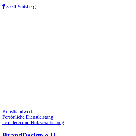
8570 Voitsberg
Kunsthandwerk
Persönliche Dienstleistung
Tischlerei und Holzverarbeitung
BrandDesign e.U.