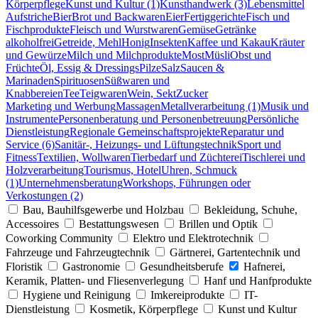
Körperpflege
Kunst und Kultur (1)
Kunsthandwerk (3)
Lebensmittel
Aufstriche
Bier
Brot und Backwaren
Eier
Fertiggerichte
Fisch und
Fischprodukte
Fleisch und Wurstwaren
Gemüse
Getränke
alkoholfrei
Getreide, Mehl
Honig
Insekten
Kaffee und Kakau
Kräuter
und Gewürze
Milch und Milchprodukte
Most
Müsli
Obst und
Früchte
Öl, Essig & Dressings
Pilze
Salz
Saucen &
Marinaden
Spirituosen
Süßwaren und
Knabbereien
Tee
Teigwaren
Wein, Sekt
Zucker
Marketing und Werbung
Massagen
Metallverarbeitung (1)
Musik und
Instrumente
Personenberatung und Personenbetreuung
Persönliche
Dienstleistung
Regionale Gemeinschaftsprojekte
Reparatur und
Service (6)
Sanitär-, Heizungs- und Lüftungstechnik
Sport und
Fitness
Textilien, Wollwaren
Tierbedarf und Züchterei
Tischlerei und
Holzverarbeitung
Tourismus, Hotel
Uhren, Schmuck
(1)
Unternehmensberatung
Workshops, Führungen oder
Verkostungen (2)
Bau, Bauhilfsgewerbe und Holzbau
Bekleidung, Schuhe,
Accessoires
Bestattungswesen
Brillen und Optik
Coworking Community
Elektro und Elektrotechnik
Fahrzeuge und Fahrzeugtechnik
Gärtnerei, Gartentechnik und
Floristik
Gastronomie
Gesundheitsberufe
Hafnerei,
Keramik, Platten- und Fliesenverlegung
Hanf und Hanfprodukte
Hygiene und Reinigung
Imkereiprodukte
IT-
Dienstleistung
Kosmetik, Körperpflege
Kunst und Kultur