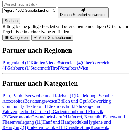
Deinen Standort verwenden
Suchen
Bitte gib eine gültige Postleitzahl oder einen eindeutigen Ort ein, um
Ergebnisse in deiner Nähe zu finden.
Kategorien
Mehr Suchoptionen
Partner nach Regionen
Burgenland (1)
Kärnten
Niederösterreich (4)
Oberösterreich
(4)
Salzburg (1)
Steiermark
Tirol
Vorarlberg
Wien
Partner nach Kategorien
Bau, Bauhilfsgewerbe und Holzbau (1)
Bekleidung, Schuhe,
Accessoires
Bestattungswesen
Brillen und Optik
Coworking
Community
Elektro und Elektrotechnik
Fahrzeuge und
Fahrzeugtechnik
Gärtnerei, Gartentechnik und Floristik
(2)
Gastronomie
Gesundheitsberufe
Hafnerei, Keramik, Platten- und
Fliesenverlegung (11)
Hanf und Hanfprodukte
Hygiene und
Reinigung (1)
Imkereiprodukte
IT-Dienstleistung
Kosmetik,