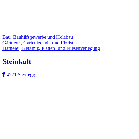
Bau, Bauhilfsgewerbe und Holzbau
Gärtnerei, Gartentechnik und Floristik
Hafnerei, Keramik, Platten- und Fliesenverlegung
Steinkult
4221 Steyregg