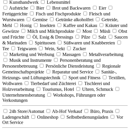
Kunsthandwerk
Lebensmittel
Aufstriche
Bier
Brot und Backwaren
Eier
Fertiggerichte
Fisch und Fischprodukte
Fleisch und
Wurstwaren
Gemüse
Getränke alkoholfrei
Getreide,
Mehl
Honig
Insekten
Kaffee und Kakau
Kräuter und
Gewürze
Milch und Milchprodukte
Most
Müsli
Obst
und Früchte
Öl, Essig & Dressings
Pilze
Salz
Saucen
& Marinaden
Spirituosen
Süßwaren und Knabbereien
Tee
Teigwaren
Wein, Sekt
Zucker
Marketing und Werbung
Massagen
Metallverarbeitung
Musik und Instrumente
Personenberatung und
Personenbetreuung
Persönliche Dienstleistung
Regionale
Gemeinschaftsprojekte
Reparatur und Service
Sanitär-,
Heizungs- und Lüftungstechnik
Sport und Fitness
Textilien,
Wollwaren
Tierbedarf und Züchterei
Tischlerei und
Holzverarbeitung
Tourismus, Hotel
Uhren, Schmuck
Unternehmensberatung
Workshops, Führungen oder
Verkostungen
24h Store/Automat
Ab-Hof Verkauf
Büro, Praxis
Ladengeschäft
Onlineshop
Selbstbedienungsladen
Vor
Ort Service