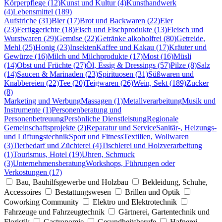
Körperpflege (12)
Kunst und Kultur (4)
Kunsthandwerk
(4)
Lebensmittel (189)
Aufstriche (31)
Bier (17)
Brot und Backwaren (22)
Eier
(23)
Fertiggerichte (18)
Fisch und Fischprodukte (13)
Fleisch und
Wurstwaren (29)
Gemüse (22)
Getränke alkoholfrei (80)
Getreide,
Mehl (25)
Honig (23)
Insekten
Kaffee und Kakau (17)
Kräuter und
Gewürze (16)
Milch und Milchprodukte (17)
Most (16)
Müsli
(14)
Obst und Früchte (27)
Öl, Essig & Dressings (57)
Pilze (8)
Salz
(14)
Saucen & Marinaden (23)
Spirituosen (31)
Süßwaren und
Knabbereien (22)
Tee (20)
Teigwaren (26)
Wein, Sekt (189)
Zucker
(8)
Marketing und Werbung
Massagen (1)
Metallverarbeitung
Musik und
Instrumente (1)
Personenberatung und
Personenbetreuung
Persönliche Dienstleistung
Regionale
Gemeinschaftsprojekte (2)
Reparatur und Service
Sanitär-, Heizungs-
und Lüftungstechnik
Sport und Fitness
Textilien, Wollwaren
(3)
Tierbedarf und Züchterei (4)
Tischlerei und Holzverarbeitung
(1)
Tourismus, Hotel (19)
Uhren, Schmuck
(3)
Unternehmensberatung
Workshops, Führungen oder
Verkostungen (17)
Bau, Bauhilfsgewerbe und Holzbau
Bekleidung, Schuhe,
Accessoires
Bestattungswesen
Brillen und Optik
Coworking Community
Elektro und Elektrotechnik
Fahrzeuge und Fahrzeugtechnik
Gärtnerei, Gartentechnik und
Floristik
Gastronomie
Gesundheitsberufe
Hafnerei,