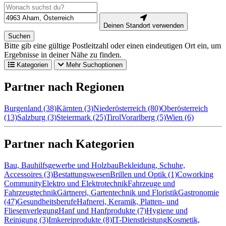
Deinen Standort verwenden
Suchen
Bitte gib eine gültige Postleitzahl oder einen eindeutigen Ort ein, um
Ergebnisse in deiner Nähe zu finden.
Kategorien
Mehr Suchoptionen
Partner nach Regionen
Burgenland (38)
Kärnten (3)
Niederösterreich (80)
Oberösterreich
(13)
Salzburg (3)
Steiermark (25)
Tirol
Vorarlberg (5)
Wien (6)
Partner nach Kategorien
Bau, Bauhilfsgewerbe und Holzbau
Bekleidung, Schuhe,
Accessoires (3)
Bestattungswesen
Brillen und Optik (1)
Coworking
Community
Elektro und Elektrotechnik
Fahrzeuge und
Fahrzeugtechnik
Gärtnerei, Gartentechnik und Floristik
Gastronomie
(47)
Gesundheitsberufe
Hafnerei, Keramik, Platten- und
Fliesenverlegung
Hanf und Hanfprodukte (7)
Hygiene und
Reinigung (3)
Imkereiprodukte (8)
IT-Dienstleistung
Kosmetik,