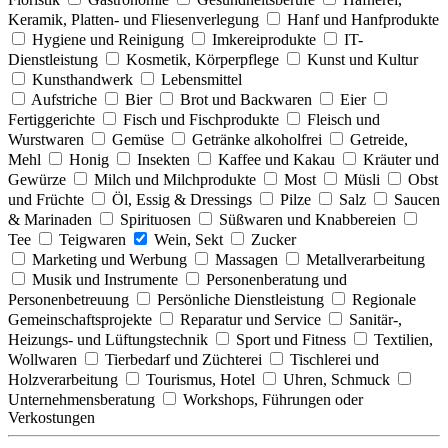
Keramik, Platten- und Fliesenverlegung
Hanf und Hanfprodukte
Hygiene und Reinigung
Imkereiprodukte
IT-
Dienstleistung
Kosmetik, Körperpflege
Kunst und Kultur
Kunsthandwerk
Lebensmittel
Aufstriche
Bier
Brot und Backwaren
Eier
Fertiggerichte
Fisch und Fischprodukte
Fleisch und
Wurstwaren
Gemüse
Getränke alkoholfrei
Getreide,
Mehl
Honig
Insekten
Kaffee und Kakau
Kräuter und
Gewürze
Milch und Milchprodukte
Most
Müsli
Obst
und Früchte
Öl, Essig & Dressings
Pilze
Salz
Saucen
& Marinaden
Spirituosen
Süßwaren und Knabbereien
Tee
Teigwaren
Wein, Sekt
Zucker
Marketing und Werbung
Massagen
Metallverarbeitung
Musik und Instrumente
Personenberatung und
Personenbetreuung
Persönliche Dienstleistung
Regionale
Gemeinschaftsprojekte
Reparatur und Service
Sanitär-,
Heizungs- und Lüftungstechnik
Sport und Fitness
Textilien,
Wollwaren
Tierbedarf und Züchterei
Tischlerei und
Holzverarbeitung
Tourismus, Hotel
Uhren, Schmuck
Unternehmensberatung
Workshops, Führungen oder
Verkostungen