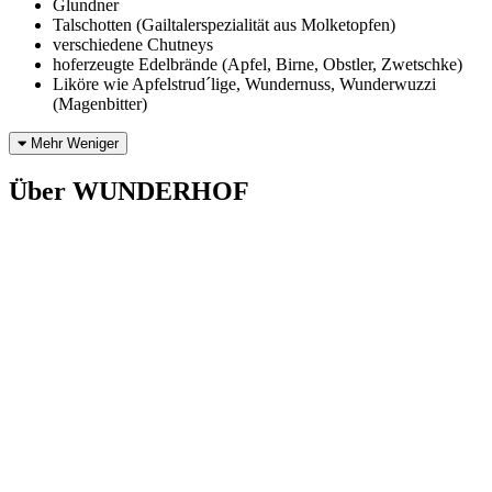
Glundner
Talschotten (Gailtalerspezialität aus Molketopfen)
verschiedene Chutneys
hoferzeugte Edelbrände (Apfel, Birne, Obstler, Zwetschke)
Liköre wie Apfelstrud´lige, Wundernuss, Wunderwuzzi
(Magenbitter)
Mehr
Weniger
Über WUNDERHOF