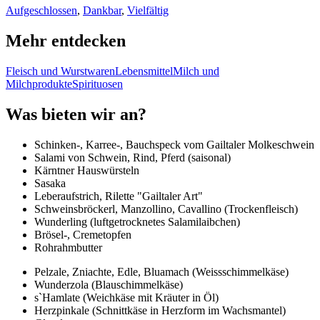
Aufgeschlossen
,
Dankbar
,
Vielfältig
Mehr entdecken
Fleisch und Wurstwaren
Lebensmittel
Milch und
Milchprodukte
Spirituosen
Was bieten wir an?
Schinken-, Karree-, Bauchspeck vom Gailtaler Molkeschwein
Salami von Schwein, Rind, Pferd (saisonal)
Kärntner Hauswürsteln
Sasaka
Leberaufstrich, Rilette "Gailtaler Art"
Schweinsbröckerl, Manzollino, Cavallino (Trockenfleisch)
Wunderling (luftgetrocknetes Salamilaibchen)
Brösel-, Cremetopfen
Rohrahmbutter
Pelzale, Zniachte, Edle, Bluamach (Weissschimmelkäse)
Wunderzola (Blauschimmelkäse)
s`Hamlate (Weichkäse mit Kräuter in Öl)
Herzpinkale (Schnittkäse in Herzform im Wachsmantel)