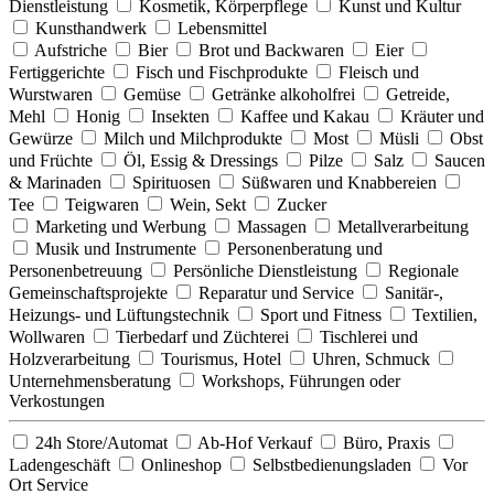
Dienstleistung
Kosmetik, Körperpflege
Kunst und Kultur
Kunsthandwerk
Lebensmittel
Aufstriche
Bier
Brot und Backwaren
Eier
Fertiggerichte
Fisch und Fischprodukte
Fleisch und
Wurstwaren
Gemüse
Getränke alkoholfrei
Getreide,
Mehl
Honig
Insekten
Kaffee und Kakau
Kräuter und
Gewürze
Milch und Milchprodukte
Most
Müsli
Obst
und Früchte
Öl, Essig & Dressings
Pilze
Salz
Saucen
& Marinaden
Spirituosen
Süßwaren und Knabbereien
Tee
Teigwaren
Wein, Sekt
Zucker
Marketing und Werbung
Massagen
Metallverarbeitung
Musik und Instrumente
Personenberatung und
Personenbetreuung
Persönliche Dienstleistung
Regionale
Gemeinschaftsprojekte
Reparatur und Service
Sanitär-,
Heizungs- und Lüftungstechnik
Sport und Fitness
Textilien,
Wollwaren
Tierbedarf und Züchterei
Tischlerei und
Holzverarbeitung
Tourismus, Hotel
Uhren, Schmuck
Unternehmensberatung
Workshops, Führungen oder
Verkostungen
24h Store/Automat
Ab-Hof Verkauf
Büro, Praxis
Ladengeschäft
Onlineshop
Selbstbedienungsladen
Vor
Ort Service