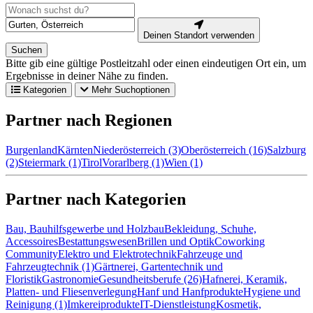
Deinen Standort verwenden
Suchen
Bitte gib eine gültige Postleitzahl oder einen eindeutigen Ort ein, um
Ergebnisse in deiner Nähe zu finden.
Kategorien
Mehr Suchoptionen
Partner nach Regionen
Burgenland
Kärnten
Niederösterreich (3)
Oberösterreich (16)
Salzburg
(2)
Steiermark (1)
Tirol
Vorarlberg (1)
Wien (1)
Partner nach Kategorien
Bau, Bauhilfsgewerbe und Holzbau
Bekleidung, Schuhe,
Accessoires
Bestattungswesen
Brillen und Optik
Coworking
Community
Elektro und Elektrotechnik
Fahrzeuge und
Fahrzeugtechnik (1)
Gärtnerei, Gartentechnik und
Floristik
Gastronomie
Gesundheitsberufe (26)
Hafnerei, Keramik,
Platten- und Fliesenverlegung
Hanf und Hanfprodukte
Hygiene und
Reinigung (1)
Imkereiprodukte
IT-Dienstleistung
Kosmetik,