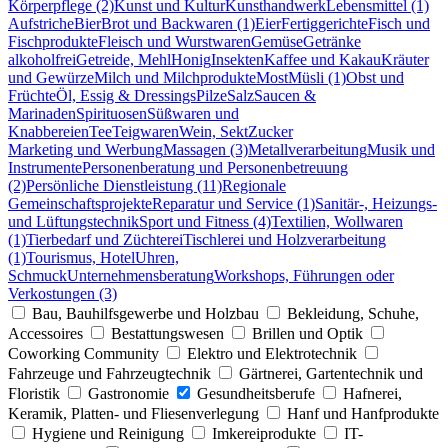
Körperpflege (2)
Kunst und Kultur
Kunsthandwerk
Lebensmittel (1)
Aufstriche
Bier
Brot und Backwaren (1)
Eier
Fertiggerichte
Fisch und
Fischprodukte
Fleisch und Wurstwaren
Gemüse
Getränke
alkoholfrei
Getreide, Mehl
Honig
Insekten
Kaffee und Kakau
Kräuter
und Gewürze
Milch und Milchprodukte
Most
Müsli (1)
Obst und
Früchte
Öl, Essig & Dressings
Pilze
Salz
Saucen &
Marinaden
Spirituosen
Süßwaren und
Knabbereien
Tee
Teigwaren
Wein, Sekt
Zucker
Marketing und Werbung
Massagen (3)
Metallverarbeitung
Musik und
Instrumente
Personenberatung und Personenbetreuung
(2)
Persönliche Dienstleistung (11)
Regionale
Gemeinschaftsprojekte
Reparatur und Service (1)
Sanitär-, Heizungs-
und Lüftungstechnik
Sport und Fitness (4)
Textilien, Wollwaren
(1)
Tierbedarf und Züchterei
Tischlerei und Holzverarbeitung
(1)
Tourismus, Hotel
Uhren,
Schmuck
Unternehmensberatung
Workshops, Führungen oder
Verkostungen (3)
Bau, Bauhilfsgewerbe und Holzbau
Bekleidung, Schuhe,
Accessoires
Bestattungswesen
Brillen und Optik
Coworking Community
Elektro und Elektrotechnik
Fahrzeuge und Fahrzeugtechnik
Gärtnerei, Gartentechnik und
Floristik
Gastronomie
Gesundheitsberufe
Hafnerei,
Keramik, Platten- und Fliesenverlegung
Hanf und Hanfprodukte
Hygiene und Reinigung
Imkereiprodukte
IT-